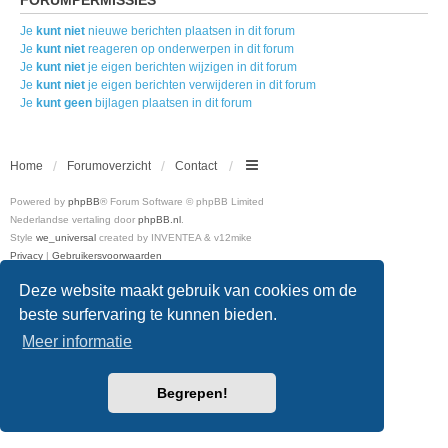
Je
kunt niet
nieuwe berichten plaatsen in dit forum
Je
kunt niet
reageren op onderwerpen in dit forum
Je
kunt niet
je eigen berichten wijzigen in dit forum
Je
kunt niet
je eigen berichten verwijderen in dit forum
Je
kunt geen
bijlagen plaatsen in dit forum
Home
Forumoverzicht
Contact
Powered by
phpBB
® Forum Software © phpBB Limited
Nederlandse vertaling door
phpBB.nl
.
Style
we_universal
created by INVENTEA & v12mike
Privacy
|
Gebruikersvoorwaarden
Deze website maakt gebruik van cookies om de
beste surfervaring te kunnen bieden.
Meer informatie
Begrepen!