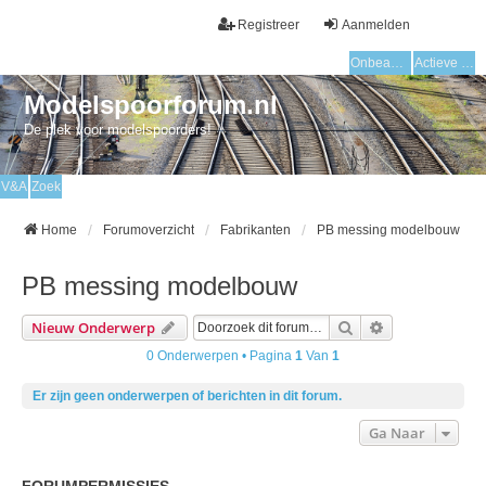
Registreer
Aanmelden
Onbeantwoorde onderwerpen
Actieve onderwerpen
Modelspoorforum.nl
De plek voor modelspoorders!
V&A
Zoek
Home
Forumoverzicht
Fabrikanten
PB messing modelbouw
PB messing modelbouw
Zoek
Uitgebreid Zo
Nieuw Onderwerp
0 Onderwerpen • Pagina
1
Van
1
Er zijn geen onderwerpen of berichten in dit forum.
Ga Naar
FORUMPERMISSIES