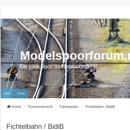
Modelspoorforum.
De plek voor modelspoorders!
V&A
Zoek
Home
Forumoverzicht
Fabrikanten
Fichtelbahn / BidiB
Fichtelbahn / BidiB