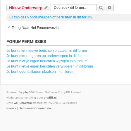
Zoek
Uitgebrei
Nieuw Onderwerp
Er zijn geen onderwerpen of berichten in dit forum.
Terug Naar Het Forumoverzicht
FORUMPERMISSIES
Je
kunt niet
nieuwe berichten plaatsen in dit forum
Je
kunt niet
reageren op onderwerpen in dit forum
Je
kunt niet
je eigen berichten wijzigen in dit forum
Je
kunt niet
je eigen berichten verwijderen in dit forum
Je
kunt geen
bijlagen plaatsen in dit forum
Powered by
phpBB
® Forum Software © phpBB Limited
Nederlandse vertaling door
phpBB.nl
.
Style
we_universal
created by INVENTEA & v12mike
Privacy
|
Gebruikersvoorwaarden