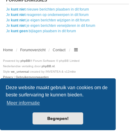
Je
kunt niet
nieuwe berichten plaatsen in dit forum
Je
kunt niet
reageren op onderwerpen in dit forum
Je
kunt niet
je eigen berichten wijzigen in dit forum
Je
kunt niet
je eigen berichten verwijderen in dit forum
Je
kunt geen
bijlagen plaatsen in dit forum
Home
Forumoverzicht
Contact
Powered by
phpBB
® Forum Software © phpBB Limited
Nederlandse vertaling door
phpBB.nl
.
Style
we_universal
created by INVENTEA & v12mike
Privacy
|
Gebruikersvoorwaarden
Deze website maakt gebruik van cookies om de
beste surfervaring te kunnen bieden.
Meer informatie
Begrepen!