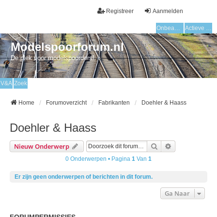
Registreer
Aanmelden
Onbeantwoorde onderwerpen
Actieve onderwerpen
Modelspoorforum.nl
De plek voor modelspoorders!
V&A
Zoek
Home
Forumoverzicht
Fabrikanten
Doehler & Haass
Doehler & Haass
Zoek
Uitgebreid Zo
Nieuw Onderwerp
0 Onderwerpen • Pagina
1
Van
1
Er zijn geen onderwerpen of berichten in dit forum.
Ga Naar
FORUMPERMISSIES