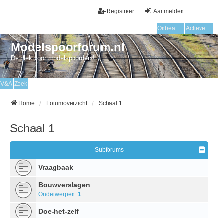
Registreer
Aanmelden
Onbeantwoorde onderwerpen
Actieve onderwerpen
Modelspoorforum.nl
De plek voor modelspoorders!
V&A
Zoek
Home
Forumoverzicht
Schaal 1
Schaal 1
Subforums
Vraagbaak
Bouwverslagen
Onderwerpen:
1
Doe-het-zelf