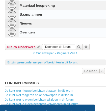
Materiaal bespreking
Baanplannen
Nieuws
Overigen
Zoek
Uitgebreid Zo
Nieuw Onderwerp
0 Onderwerpen • Pagina
1
Van
1
Er zijn geen onderwerpen of berichten in dit forum.
Ga Naar
FORUMPERMISSIES
Je
kunt niet
nieuwe berichten plaatsen in dit forum
Je
kunt niet
reageren op onderwerpen in dit forum
Je
kunt niet
je eigen berichten wijzigen in dit forum
Je
kunt niet
je eigen berichten verwijderen in dit forum
Je
kunt geen
bijlagen plaatsen in dit forum