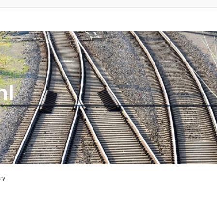
nl
ery