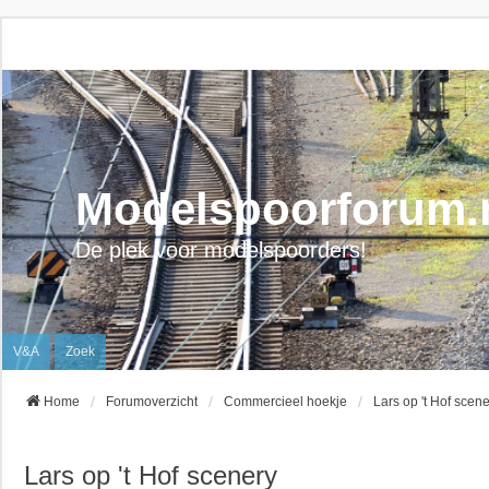
Modelspoorforum.
De plek voor modelspoorders!
V&A
Zoek
Home
Forumoverzicht
Commercieel hoekje
Lars op 't Hof scen
Lars op 't Hof scenery