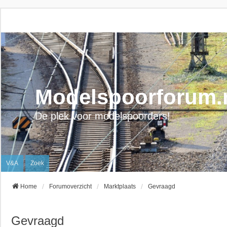
Modelspoorforum.
De plek voor modelspoorders!
V&A
Zoek
Home
Forumoverzicht
Marktplaats
Gevraagd
Gevraagd