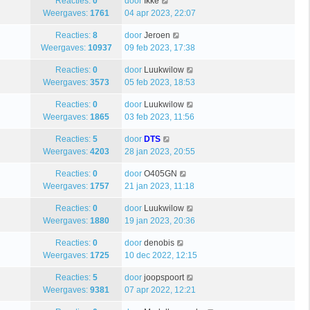
Reacties:
0
door
Ikke
Weergaves:
1761
04 apr 2023, 22:07
Reacties:
8
door
Jeroen
Weergaves:
10937
09 feb 2023, 17:38
Reacties:
0
door
Luukwilow
Weergaves:
3573
05 feb 2023, 18:53
Reacties:
0
door
Luukwilow
Weergaves:
1865
03 feb 2023, 11:56
Reacties:
5
door
DTS
Weergaves:
4203
28 jan 2023, 20:55
Reacties:
0
door
O405GN
Weergaves:
1757
21 jan 2023, 11:18
Reacties:
0
door
Luukwilow
Weergaves:
1880
19 jan 2023, 20:36
Reacties:
0
door
denobis
Weergaves:
1725
10 dec 2022, 12:15
Reacties:
5
door
joopspoort
Weergaves:
9381
07 apr 2022, 12:21