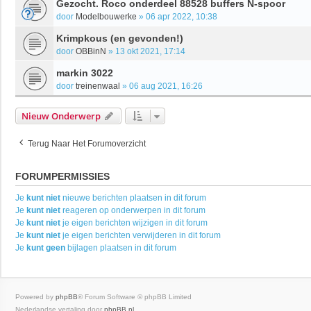
Gezocht. Roco onderdeel 88528 buffers N-spoor
door
Modelbouwerke
»
06 apr 2022, 10:38
Krimpkous (en gevonden!)
door
OBBinN
»
13 okt 2021, 17:14
markin 3022
door
treinenwaal
»
06 aug 2021, 16:26
Nieuw Onderwerp
Terug Naar Het Forumoverzicht
FORUMPERMISSIES
Je
kunt niet
nieuwe berichten plaatsen in dit forum
Je
kunt niet
reageren op onderwerpen in dit forum
Je
kunt niet
je eigen berichten wijzigen in dit forum
Je
kunt niet
je eigen berichten verwijderen in dit forum
Je
kunt geen
bijlagen plaatsen in dit forum
Powered by
phpBB
® Forum Software © phpBB Limited
Nederlandse vertaling door
phpBB.nl
.