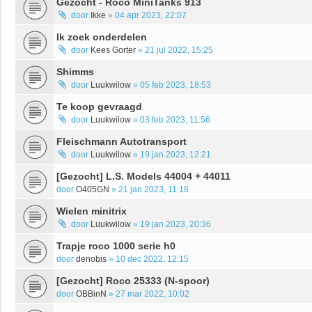
Gezocht - Roco MiniTanks 913
door
Ikke
»
04 apr 2023, 22:07
Ik zoek onderdelen
door
Kees Gorter
»
21 jul 2022, 15:25
Shimms
door
Luukwilow
»
05 feb 2023, 18:53
Te koop gevraagd
door
Luukwilow
»
03 feb 2023, 11:56
Fleischmann Autotransport
door
Luukwilow
»
19 jan 2023, 12:21
[Gezocht] L.S. Models 44004 + 44011
door
O405GN
»
21 jan 2023, 11:18
Wielen minitrix
door
Luukwilow
»
19 jan 2023, 20:36
Trapje roco 1000 serie h0
door
denobis
»
10 dec 2022, 12:15
[Gezocht] Roco 25333 (N-spoor)
door
OBBinN
»
27 mar 2022, 10:02