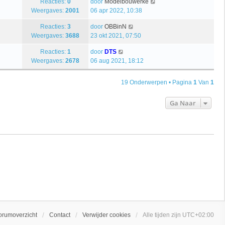
Reacties:
0
door
Modelbouwerke
Weergaves:
2001
06 apr 2022, 10:38
Reacties:
3
door
OBBinN
Weergaves:
3688
23 okt 2021, 07:50
Reacties:
1
door
DTS
Weergaves:
2678
06 aug 2021, 18:12
19 Onderwerpen • Pagina
1
Van
1
Ga Naar
orumoverzicht
Contact
Verwijder cookies
Alle tijden zijn
UTC+02:00