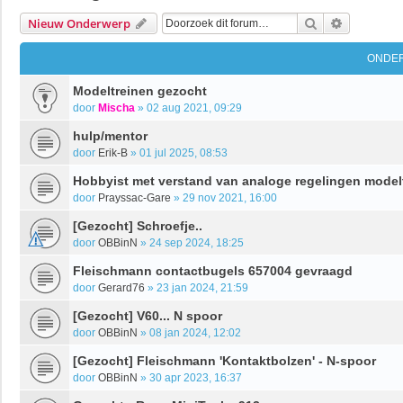
Zoek
Uitgebrei
Nieuw Onderwerp
ONDE
Modeltreinen gezocht
door
Mischa
»
02 aug 2021, 09:29
hulp/mentor
door
Erik-B
»
01 jul 2025, 08:53
Hobbyist met verstand van analoge regelingen model
door
Prayssac-Gare
»
29 nov 2021, 16:00
[Gezocht] Schroefje..
door
OBBinN
»
24 sep 2024, 18:25
Fleischmann contactbugels 657004 gevraagd
door
Gerard76
»
23 jan 2024, 21:59
[Gezocht] V60... N spoor
door
OBBinN
»
08 jan 2024, 12:02
[Gezocht] Fleischmann 'Kontaktbolzen' - N-spoor
door
OBBinN
»
30 apr 2023, 16:37