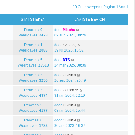
19 Onderwerpen • Pagina
1
Van
1
STATISTIEKEN
LAATSTE BERICHT
Reacties:
0
door
Mischa
Weergaves:
2428
02 aug 2021, 09:29
Reacties:
1
door
hvdkooij
Weergaves:
2083
19 jul 2025, 16:02
Reacties:
5
door
DTS
Weergaves:
23513
24 mar 2025, 08:39
Reacties:
3
door
OBBinN
Weergaves:
3256
26 sep 2024, 20:49
Reacties:
3
door
Gerard76
Weergaves:
4874
31 jan 2024, 22:19
Reacties:
5
door
OBBinN
Weergaves:
4177
08 jan 2024, 15:44
Reacties:
0
door
OBBinN
Weergaves:
1782
30 apr 2023, 16:37