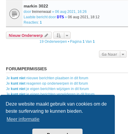
markin 3022
door
treinenwaal
» 06 aug 2021, 16:26
Laatste bericht door
DTS
»
06 aug 2021, 18:12
Reacties:
1
Nieuw Onderwerp
19 Onderwerpen • Pagina
1
Van
1
Ga Naar
FORUMPERMISSIES
Je
kunt niet
nieuwe berichten plaatsen in dit forum
Je
kunt niet
reageren op onderwerpen in dit forum
Je
kunt niet
je eigen berichten wijzigen in dit forum
Je
kunt niet
je eigen berichten verwijderen in dit forum
Je
kunt geen
bijlagen plaatsen in dit forum
Deze website maakt gebruik van cookies om de
beste surfervaring te kunnen bieden.
Home
Forumoverzicht
Contact
Meer informatie
Powered by
phpBB
® Forum Software © phpBB Limited