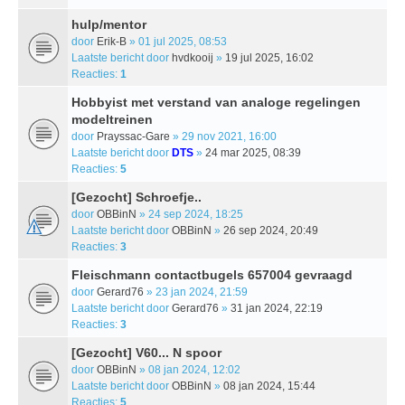
hulp/mentor
door
Erik-B
» 01 jul 2025, 08:53
Laatste bericht door
hvdkooij
»
19 jul 2025, 16:02
Reacties:
1
Hobbyist met verstand van analoge regelingen
modeltreinen
door
Prayssac-Gare
» 29 nov 2021, 16:00
Laatste bericht door
DTS
»
24 mar 2025, 08:39
Reacties:
5
[Gezocht] Schroefje..
door
OBBinN
» 24 sep 2024, 18:25
Laatste bericht door
OBBinN
»
26 sep 2024, 20:49
Reacties:
3
Fleischmann contactbugels 657004 gevraagd
door
Gerard76
» 23 jan 2024, 21:59
Laatste bericht door
Gerard76
»
31 jan 2024, 22:19
Reacties:
3
[Gezocht] V60... N spoor
door
OBBinN
» 08 jan 2024, 12:02
Laatste bericht door
OBBinN
»
08 jan 2024, 15:44
Reacties:
5