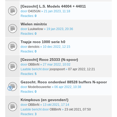
[Gezocht] L.S. Models 44004 + 44011
door
O405GN
» 21 jan 2023, 11:18
Reacties:
0
Wielen minitrix
door
Luukwilow
» 19 jan 2023, 20:36
Reacties:
0
Trapje roco 1000 serie h0
door
denobis
» 10 dec 2022, 12:15
Reacties:
0
[Gezocht] Roco 25333 (N-spoor)
door
OBBinN
» 27 mar 2022, 10:02
Laatste bericht door
joopspoort
»
07 apr 2022, 12:21
Reacties:
5
Gezocht. Roco onderdeel 88528 buffers N-spoor
door
Modelbouwerke
» 06 apr 2022, 10:38
Reacties:
0
Krimpkous (en gevonden!)
door
OBBinN
» 13 okt 2021, 17:14
Laatste bericht door
OBBinN
»
23 okt 2021, 07:50
Reacties:
3