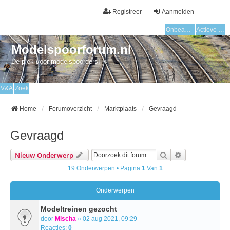
Registreer
Aanmelden
Onbeantwoorde onderwerpen
Actieve onderwerpen
Modelspoorforum.nl
De plek voor modelspoorders!
V&A
Zoek
Home
Forumoverzicht
Marktplaats
Gevraagd
Gevraagd
Zoek
Uitgebreid Zo
Nieuw Onderwerp
19 Onderwerpen • Pagina
1
Van
1
Onderwerpen
Modeltreinen gezocht
door
Mischa
» 02 aug 2021, 09:29
Reacties:
0