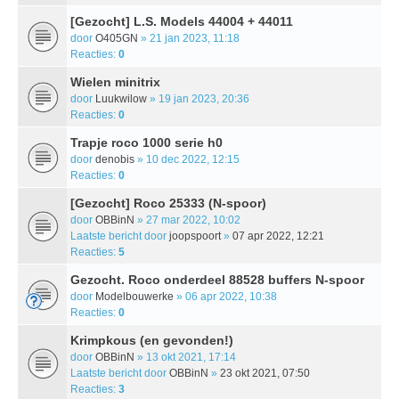
[Gezocht] L.S. Models 44004 + 44011
door
O405GN
» 21 jan 2023, 11:18
Reacties:
0
Wielen minitrix
door
Luukwilow
» 19 jan 2023, 20:36
Reacties:
0
Trapje roco 1000 serie h0
door
denobis
» 10 dec 2022, 12:15
Reacties:
0
[Gezocht] Roco 25333 (N-spoor)
door
OBBinN
» 27 mar 2022, 10:02
Laatste bericht door
joopspoort
»
07 apr 2022, 12:21
Reacties:
5
Gezocht. Roco onderdeel 88528 buffers N-spoor
door
Modelbouwerke
» 06 apr 2022, 10:38
Reacties:
0
Krimpkous (en gevonden!)
door
OBBinN
» 13 okt 2021, 17:14
Laatste bericht door
OBBinN
»
23 okt 2021, 07:50
Reacties:
3