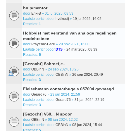
hulp/mentor
door
Erik-B
» 01 jul 2025, 08:53
Laatste bericht door
hvdkooij
»
19 jul 2025, 16:02
Reacties:
1
Hobbyist met verstand van analoge regelingen
modeltreinen
door
Prayssac-Gare
» 29 nov 2021, 16:00
Laatste bericht door
DTS
»
24 mar 2025, 08:39
Reacties:
5
[Gezocht] Schroefje..
door
OBBinN
» 24 sep 2024, 18:25
Laatste bericht door
OBBinN
»
26 sep 2024, 20:49
Reacties:
3
Fleischmann contactbugels 657004 gevraagd
door
Gerard76
» 23 jan 2024, 21:59
Laatste bericht door
Gerard76
»
31 jan 2024, 22:19
Reacties:
3
[Gezocht] V60... N spoor
door
OBBinN
» 08 jan 2024, 12:02
Laatste bericht door
OBBinN
»
08 jan 2024, 15:44
Reacties:
5