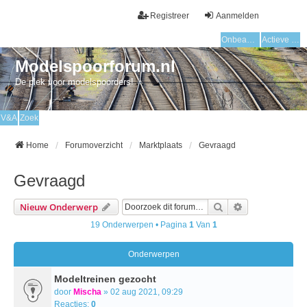
Registreer
Aanmelden
Onbeantwoorde onderwerpen
Actieve onderwerpen
Modelspoorforum.nl
De plek voor modelspoorders!
V&A
Zoek
Home
Forumoverzicht
Marktplaats
Gevraagd
Gevraagd
Zoek
Uitgebreid Zo
Nieuw Onderwerp
19 Onderwerpen • Pagina
1
Van
1
Onderwerpen
Modeltreinen gezocht
door
Mischa
» 02 aug 2021, 09:29
Reacties:
0