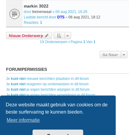
markin 3022
door
treinenwaal
» 06 aug 2021, 16:26
Laatste bericht door
DTS
»
06 aug 2021, 18:12
Reacties:
1
Nieuw Onderwerp
19 Onderwerpen • Pagina
1
Van
1
Ga Naar
FORUMPERMISSIES
Je
kunt niet
nieuwe berichten plaatsen in dit forum
Je
kunt niet
reageren op onderwerpen in dit forum
Je
kunt niet
je eigen berichten wijzigen in dit forum
Je
kunt niet
je eigen berichten verwijderen in dit forum
Je
kunt geen
bijlagen plaatsen in dit forum
Deze website maakt gebruik van cookies om de
beste surfervaring te kunnen bieden.
Home
Forumoverzicht
Contact
Meer informatie
Powered by
phpBB
® Forum Software © phpBB Limited