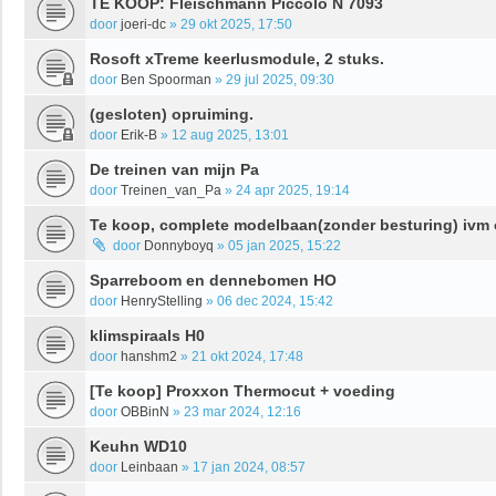
TE KOOP: Fleischmann Piccolo N 7093
door
joeri-dc
»
29 okt 2025, 17:50
Rosoft xTreme keerlusmodule, 2 stuks.
door
Ben Spoorman
»
29 jul 2025, 09:30
(gesloten) opruiming.
door
Erik-B
»
12 aug 2025, 13:01
De treinen van mijn Pa
door
Treinen_van_Pa
»
24 apr 2025, 19:14
Te koop, complete modelbaan(zonder besturing) ivm 
door
Donnyboyq
»
05 jan 2025, 15:22
Sparreboom en dennebomen HO
door
HenryStelling
»
06 dec 2024, 15:42
klimspiraals H0
door
hanshm2
»
21 okt 2024, 17:48
[Te koop] Proxxon Thermocut + voeding
door
OBBinN
»
23 mar 2024, 12:16
Keuhn WD10
door
Leinbaan
»
17 jan 2024, 08:57