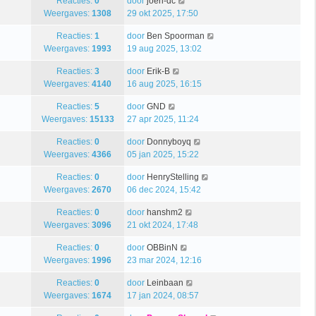
Reacties:
0
door
joeri-dc
Weergaves:
1308
29 okt 2025, 17:50
Reacties:
1
door
Ben Spoorman
Weergaves:
1993
19 aug 2025, 13:02
Reacties:
3
door
Erik-B
Weergaves:
4140
16 aug 2025, 16:15
Reacties:
5
door
GND
Weergaves:
15133
27 apr 2025, 11:24
Reacties:
0
door
Donnyboyq
Weergaves:
4366
05 jan 2025, 15:22
Reacties:
0
door
HenryStelling
Weergaves:
2670
06 dec 2024, 15:42
Reacties:
0
door
hanshm2
Weergaves:
3096
21 okt 2024, 17:48
Reacties:
0
door
OBBinN
Weergaves:
1996
23 mar 2024, 12:16
Reacties:
0
door
Leinbaan
Weergaves:
1674
17 jan 2024, 08:57