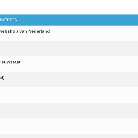
d Zoeken
RWERPEN
n webshop van Nederland
nieuwstaat
el)