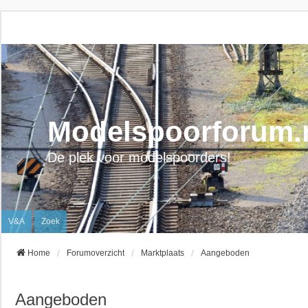
Modelspoorforum.
De plek voor modelspoorders!
V&A
Zoek
Home
Forumoverzicht
Marktplaats
Aangeboden
Aangeboden