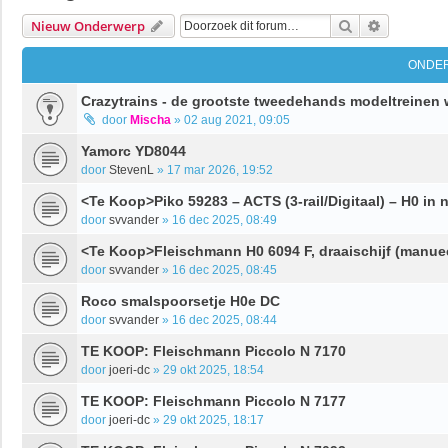
Zoek
Uitgebrei
Nieuw Onderwerp
ONDE
Crazytrains - de grootste tweedehands modeltreine
door
Mischa
»
02 aug 2021, 09:05
Yamorc YD8044
door
StevenL
»
17 mar 2026, 19:52
<Te Koop>Piko 59283 – ACTS (3-rail/Digitaal) – H0 in 
door
svvander
»
16 dec 2025, 08:49
<Te Koop>Fleischmann H0 6094 F, draaischijf (manue
door
svvander
»
16 dec 2025, 08:45
Roco smalspoorsetje H0e DC
door
svvander
»
16 dec 2025, 08:44
TE KOOP: Fleischmann Piccolo N 7170
door
joeri-dc
»
29 okt 2025, 18:54
TE KOOP: Fleischmann Piccolo N 7177
door
joeri-dc
»
29 okt 2025, 18:17