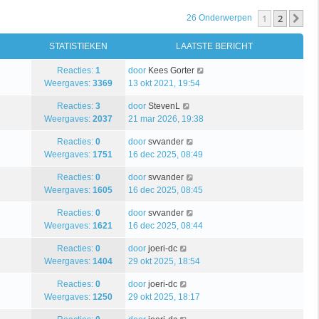
1
2
Vo
26 Onderwerpen
STATISTIEKEN
LAATSTE BERICHT
Reacties:
1
door
Kees Gorter
Weergaves:
3369
13 okt 2021, 19:54
Reacties:
3
door
StevenL
Weergaves:
2037
21 mar 2026, 19:38
Reacties:
0
door
svvander
Weergaves:
1751
16 dec 2025, 08:49
Reacties:
0
door
svvander
Weergaves:
1605
16 dec 2025, 08:45
Reacties:
0
door
svvander
Weergaves:
1621
16 dec 2025, 08:44
Reacties:
0
door
joeri-dc
Weergaves:
1404
29 okt 2025, 18:54
Reacties:
0
door
joeri-dc
Weergaves:
1250
29 okt 2025, 18:17