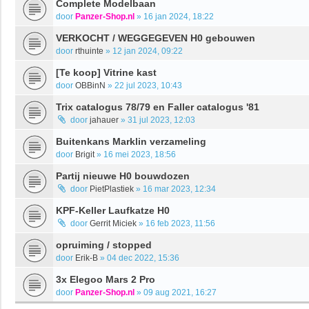
Complete Modelbaan
door
Panzer-Shop.nl
»
16 jan 2024, 18:22
VERKOCHT / WEGGEGEVEN H0 gebouwen
door
rthuinte
»
12 jan 2024, 09:22
[Te koop] Vitrine kast
door
OBBinN
»
22 jul 2023, 10:43
Trix catalogus 78/79 en Faller catalogus '81
door
jahauer
»
31 jul 2023, 12:03
Buitenkans Marklin verzameling
door
Brigit
»
16 mei 2023, 18:56
Partij nieuwe H0 bouwdozen
door
PietPlastiek
»
16 mar 2023, 12:34
KPF-Keller Laufkatze H0
door
Gerrit Miciek
»
16 feb 2023, 11:56
opruiming / stopped
door
Erik-B
»
04 dec 2022, 15:36
3x Elegoo Mars 2 Pro
door
Panzer-Shop.nl
»
09 aug 2021, 16:27