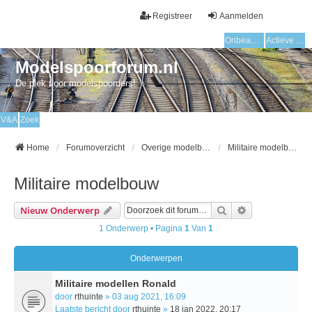
Registreer
Aanmelden
Onbeantwoorde onderwerpen
Actieve onderwerpen
Modelspoorforum.nl
De plek voor modelspoorders!
V&A
Zoek
Home
Forumoverzicht
Overige modelbouw
Militaire modelbouw
Militaire modelbouw
Zoek
Uitgebreid Zo
Nieuw Onderwerp
1 Onderwerp • Pagina
1
Van
1
Onderwerpen
Militaire modellen Ronald
door
rthuinte
» 03 aug 2021, 16:09
Laatste bericht door
rthuinte
»
18 jan 2022, 20:17