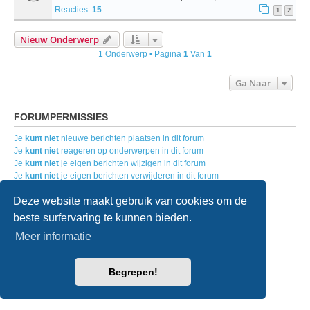
Reacties:
15
1
2
Nieuw Onderwerp
1 Onderwerp • Pagina
1
Van
1
Ga Naar
FORUMPERMISSIES
Je
kunt niet
nieuwe berichten plaatsen in dit forum
Je
kunt niet
reageren op onderwerpen in dit forum
Je
kunt niet
je eigen berichten wijzigen in dit forum
Je
kunt niet
je eigen berichten verwijderen in dit forum
Je
kunt geen
bijlagen plaatsen in dit forum
Deze website maakt gebruik van cookies om de
beste surfervaring te kunnen bieden.
Home
Forumoverzicht
Contact
Meer informatie
Powered by
phpBB
® Forum Software © phpBB Limited
Nederlandse vertaling door
phpBB.nl
.
Begrepen!
Style
we_universal
created by INVENTEA & v12mike
Privacy
|
Gebruikersvoorwaarden