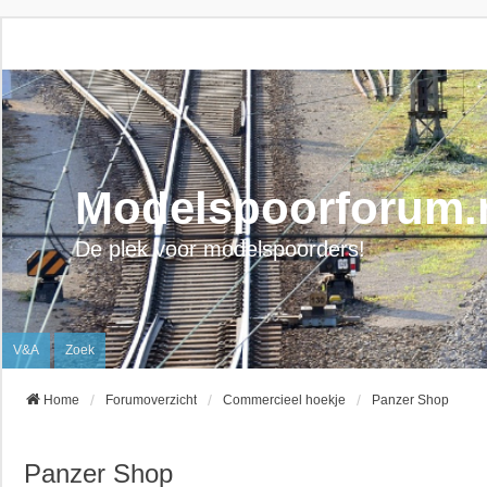
Modelspoorforum.
De plek voor modelspoorders!
V&A
Zoek
Home
Forumoverzicht
Commercieel hoekje
Panzer Shop
Panzer Shop