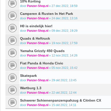
10% Korting
door
Panzer-Shop.nl
»
27 dec 2022, 18:59
Camperen & Rusten In Het Park
door
Panzer-Shop.nl
»
24 dec 2022, 13:16
H0 is eindelijk hier!
door
Panzer-Shop.nl
»
09 dec 2022, 19:29
Quads & Heftruck
door
Panzer-Shop.nl
»
19 nov 2022, 17:59
Yamaha Grizzly 450 Quads
door
Panzer-Shop.nl
»
12 nov 2022, 14:26
Fiat Panda & Honda Civic
door
Panzer-Shop.nl
»
05 nov 2022, 15:42
Skatepark
door
Panzer-Shop.nl
»
29 okt 2022, 13:45
Wartburg 1.3
door
Panzer-Shop.nl
»
22 okt 2022, 12:44
Schwerer Schienenpanzerspahzug & Citröen CX
door
Panzer-Shop.nl
»
15 okt 2022, 14:11