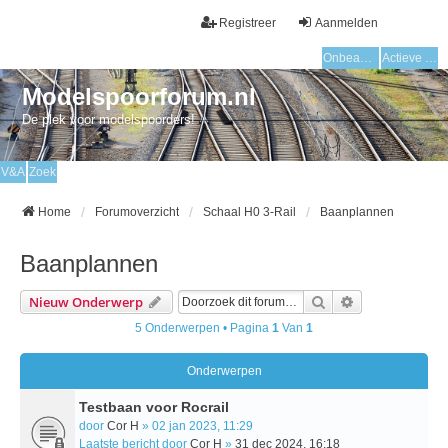
Registreer
Aanmelden
Onbeantwoorde onderwerpen
Actieve onderwerpen
Modelspoorforum.nl
De plek voor modelspoorders!
V&A
Zoek
Home
Forumoverzicht
Schaal H0 3-Rail
Baanplannen
Baanplannen
Zoek
Uitgebreid Zo
Nieuw Onderwerp
5 Onderwerpen • Pagina
1
Van
1
Onderwerpen
Testbaan voor Rocrail
door
Cor H
» 02 jan 2023, 11:29
Laatste bericht door
Cor H
»
31 dec 2024, 16:18