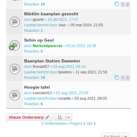
Reacties:
16
1
2
Märklin baanplan gezocht
door
gjvonk
» 24 okt 2022, 17:07
Laatste bericht door
-bas-
»
05 mar 2024, 21:55
Reacties:
1
Schin op Geul
door
Marksintpancras
» 03 jul 2022, 19:39
Reacties:
0
Baanplan Station Dammtor
door
Ronald57
» 03 aug 2021, 09:10
Laatste bericht door
bpieters
»
11 sep 2021, 21:56
Reacties:
19
1
2
Hoogte tafel
door
Leendert12
» 01 aug 2021, 22:50
Laatste bericht door
ronaldk
»
03 aug 2021, 09:05
Reacties:
6
Nieuw Onderwerp
5 Onderwerpen • Pagina
1
Van
1
Ga Naar