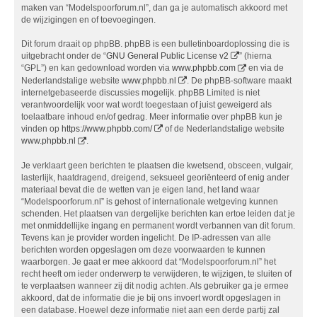
maken van “Modelspoorforum.nl”, dan ga je automatisch akkoord met
de wijzigingen en of toevoegingen.
Dit forum draait op phpBB. phpBB is een bulletinboardoplossing die is
uitgebracht onder de “
GNU General Public License v2
” (hierna
“GPL”) en kan gedownload worden via
www.phpbb.com
en via de
Nederlandstalige website
www.phpbb.nl
. De phpBB-software maakt
internetgebaseerde discussies mogelijk. phpBB Limited is niet
verantwoordelijk voor wat wordt toegestaan of juist geweigerd als
toelaatbare inhoud en/of gedrag. Meer informatie over phpBB kun je
vinden op
https://www.phpbb.com/
of de Nederlandstalige website
www.phpbb.nl
.
Je verklaart geen berichten te plaatsen die kwetsend, obsceen, vulgair,
lasterlijk, haatdragend, dreigend, seksueel georiënteerd of enig ander
materiaal bevat die de wetten van je eigen land, het land waar
“Modelspoorforum.nl” is gehost of internationale wetgeving kunnen
schenden. Het plaatsen van dergelijke berichten kan ertoe leiden dat je
met onmiddellijke ingang en permanent wordt verbannen van dit forum.
Tevens kan je provider worden ingelicht. De IP-adressen van alle
berichten worden opgeslagen om deze voorwaarden te kunnen
waarborgen. Je gaat er mee akkoord dat “Modelspoorforum.nl” het
recht heeft om ieder onderwerp te verwijderen, te wijzigen, te sluiten of
te verplaatsen wanneer zij dit nodig achten. Als gebruiker ga je ermee
akkoord, dat de informatie die je bij ons invoert wordt opgeslagen in
een database. Hoewel deze informatie niet aan een derde partij zal