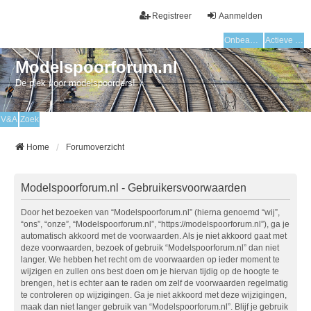
Registreer
Aanmelden
Onbeantwoorde onderwerpen
Actieve onderwerpen
Modelspoorforum.nl
De plek voor modelspoorders!
V&A
Zoek
Home
Forumoverzicht
Modelspoorforum.nl - Gebruikersvoorwaarden
Door het bezoeken van “Modelspoorforum.nl” (hierna genoemd “wij”,
“ons”, “onze”, “Modelspoorforum.nl”, “https://modelspoorforum.nl”), ga je
automatisch akkoord met de voorwaarden. Als je niet akkoord gaat met
deze voorwaarden, bezoek of gebruik “Modelspoorforum.nl” dan niet
langer. We hebben het recht om de voorwaarden op ieder moment te
wijzigen en zullen ons best doen om je hiervan tijdig op de hoogte te
brengen, het is echter aan te raden om zelf de voorwaarden regelmatig
te controleren op wijzigingen. Ga je niet akkoord met deze wijzigingen,
maak dan niet langer gebruik van “Modelspoorforum.nl”. Blijf je gebruik