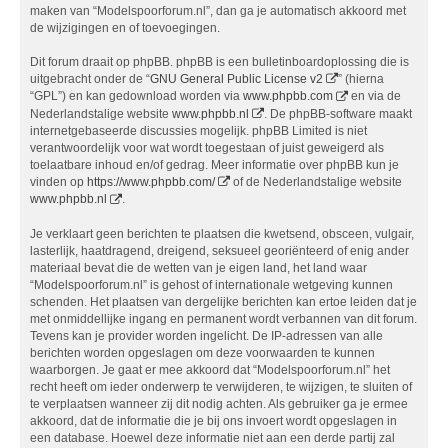
maken van “Modelspoorforum.nl”, dan ga je automatisch akkoord met
de wijzigingen en of toevoegingen.
Dit forum draait op phpBB. phpBB is een bulletinboardoplossing die is
uitgebracht onder de “
GNU General Public License v2
” (hierna
“GPL”) en kan gedownload worden via
www.phpbb.com
en via de
Nederlandstalige website
www.phpbb.nl
. De phpBB-software maakt
internetgebaseerde discussies mogelijk. phpBB Limited is niet
verantwoordelijk voor wat wordt toegestaan of juist geweigerd als
toelaatbare inhoud en/of gedrag. Meer informatie over phpBB kun je
vinden op
https://www.phpbb.com/
of de Nederlandstalige website
www.phpbb.nl
.
Je verklaart geen berichten te plaatsen die kwetsend, obsceen, vulgair,
lasterlijk, haatdragend, dreigend, seksueel georiënteerd of enig ander
materiaal bevat die de wetten van je eigen land, het land waar
“Modelspoorforum.nl” is gehost of internationale wetgeving kunnen
schenden. Het plaatsen van dergelijke berichten kan ertoe leiden dat je
met onmiddellijke ingang en permanent wordt verbannen van dit forum.
Tevens kan je provider worden ingelicht. De IP-adressen van alle
berichten worden opgeslagen om deze voorwaarden te kunnen
waarborgen. Je gaat er mee akkoord dat “Modelspoorforum.nl” het
recht heeft om ieder onderwerp te verwijderen, te wijzigen, te sluiten of
te verplaatsen wanneer zij dit nodig achten. Als gebruiker ga je ermee
akkoord, dat de informatie die je bij ons invoert wordt opgeslagen in
een database. Hoewel deze informatie niet aan een derde partij zal