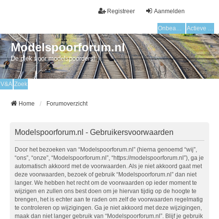
Registreer
Aanmelden
Onbeantwoorde onderwerpen
Actieve onderwerpen
Modelspoorforum.nl
De plek voor modelspoorders!
V&A
Zoek
Home
Forumoverzicht
Modelspoorforum.nl - Gebruikersvoorwaarden
Door het bezoeken van “Modelspoorforum.nl” (hierna genoemd “wij”,
“ons”, “onze”, “Modelspoorforum.nl”, “https://modelspoorforum.nl”), ga je
automatisch akkoord met de voorwaarden. Als je niet akkoord gaat met
deze voorwaarden, bezoek of gebruik “Modelspoorforum.nl” dan niet
langer. We hebben het recht om de voorwaarden op ieder moment te
wijzigen en zullen ons best doen om je hiervan tijdig op de hoogte te
brengen, het is echter aan te raden om zelf de voorwaarden regelmatig
te controleren op wijzigingen. Ga je niet akkoord met deze wijzigingen,
maak dan niet langer gebruik van “Modelspoorforum.nl”. Blijf je gebruik