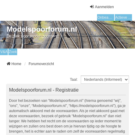
Aanmelden
Onbeantwoorde onderwerpen
Actieve onderwerpen
Modelspoorforum.nl
De plek voor modelspoorders!
V&A
Zoek
Home
Forumoverzicht
Taal:
Modelspoorforum.nl - Registratie
Door het bezoeken van “Modelspoorforum.nl” (hierna genoemd “wij”,
“ons”, “onze”, “Modelspoorforum.nl”, “https://modelspoorforum.nl”), ga je
automatisch akkoord met de voorwaarden. Als je niet akkoord gaat met
deze voorwaarden, bezoek of gebruik “Modelspoorforum.nl” dan niet
langer. We hebben het recht om de voorwaarden op ieder moment te
wijzigen en zullen ons best doen om je hiervan tijdig op de hoogte te
brengen, het is echter aan te raden om zelf de voorwaarden regelmatig