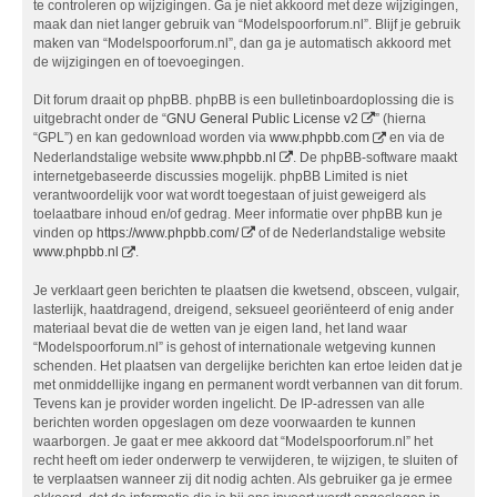
te controleren op wijzigingen. Ga je niet akkoord met deze wijzigingen,
maak dan niet langer gebruik van “Modelspoorforum.nl”. Blijf je gebruik
maken van “Modelspoorforum.nl”, dan ga je automatisch akkoord met
de wijzigingen en of toevoegingen.
Dit forum draait op phpBB. phpBB is een bulletinboardoplossing die is
uitgebracht onder de “
GNU General Public License v2
” (hierna
“GPL”) en kan gedownload worden via
www.phpbb.com
en via de
Nederlandstalige website
www.phpbb.nl
. De phpBB-software maakt
internetgebaseerde discussies mogelijk. phpBB Limited is niet
verantwoordelijk voor wat wordt toegestaan of juist geweigerd als
toelaatbare inhoud en/of gedrag. Meer informatie over phpBB kun je
vinden op
https://www.phpbb.com/
of de Nederlandstalige website
www.phpbb.nl
.
Je verklaart geen berichten te plaatsen die kwetsend, obsceen, vulgair,
lasterlijk, haatdragend, dreigend, seksueel georiënteerd of enig ander
materiaal bevat die de wetten van je eigen land, het land waar
“Modelspoorforum.nl” is gehost of internationale wetgeving kunnen
schenden. Het plaatsen van dergelijke berichten kan ertoe leiden dat je
met onmiddellijke ingang en permanent wordt verbannen van dit forum.
Tevens kan je provider worden ingelicht. De IP-adressen van alle
berichten worden opgeslagen om deze voorwaarden te kunnen
waarborgen. Je gaat er mee akkoord dat “Modelspoorforum.nl” het
recht heeft om ieder onderwerp te verwijderen, te wijzigen, te sluiten of
te verplaatsen wanneer zij dit nodig achten. Als gebruiker ga je ermee