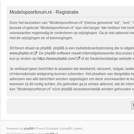
Modelspoorforum.nl - Registratie
Door het bezoeken van “Modelspoorforum.nl” (hierna genoemd “wij”, “ons”, “
bezoek of gebruik “Modelspoorforum.nl” dan niet langer. We hebben het recht
voorwaarden regelmatig te controleren op wijzigingen. Ga je niet akkoord me
met de wijzigingen en of toevoegingen.
Dit forum draait op phpBB. phpBB is een bulletinboardoplossing die is uitgeb
www.phpbb.nl
. De phpBB-software maakt internetgebaseerde discussies mo
kun je vinden op
https://www.phpbb.com/
of de Nederlandstalige website
Je verklaart geen berichten te plaatsen die kwetsend, obsceen, vulgair, last
of internationale wetgeving kunnen schenden. Het plaatsen van dergelijke be
adressen van alle berichten worden opgeslagen om deze voorwaarden te kunne
wanneer zij dit nodig achten. Als gebruiker ga je ermee akkoord, dat de info
kan “Modelspoorforum.nl” nóch phpBB verantwoordelijk worden gehouden vo
Powered by
phpBB
® Forum Software © phpBB Limited
Nederlandse vertaling door
phpBB.nl
.