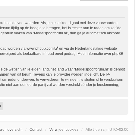
oord met de voorwaarden. Als je niet akkoord gaat met deze voorwaarden,
van tijdig op de hoogte te brengen, het is echter aan te raden om zelf de
 je gebruik maken van “Modelspoorforum.nl”, dan ga je automatisch akkoord
nload worden via
www.phpbb.com
en via de Nederlandstalige website
 geweigerd als toelaatbare inhoud en/of gedrag. Meer informatie over phpBB
die de wetten van je eigen land, het land waar “Modelspoorforum.nl” is gehost
nnen van dit forum. Tevens kan je provider worden ingelicht. De IP-
 ieder onderwerp te verwijderen, te wijzigen, te sluiten of te verplaatsen
tie niet aan een derde partij zal worden verstrekt zónder je toestemming,
orumoverzicht
Contact
Verwijder cookies
Alle tijden zijn
UTC+02:00