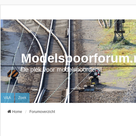
Modelspoorforum.
De plek voor modelspoorders!
V&A
Zoek
Home
Forumoverzicht