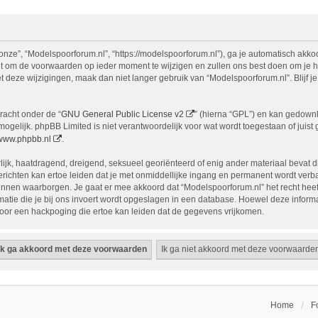
onze”, “Modelspoorforum.nl”, “https://modelspoorforum.nl”), ga je automatisch akk
 om de voorwaarden op ieder moment te wijzigen en zullen ons best doen om je hier
t deze wijzigingen, maak dan niet langer gebruik van “Modelspoorforum.nl”. Blijf
racht onder de “
GNU General Public License v2
” (hierna “GPL”) en kan gedow
gelijk. phpBB Limited is niet verantwoordelijk voor wat wordt toegestaan of juist
www.phpbb.nl
.
erlijk, haatdragend, dreigend, seksueel georiënteerd of enig ander materiaal bevat 
richten kan ertoe leiden dat je met onmiddellijke ingang en permanent wordt verba
n waarborgen. Je gaat er mee akkoord dat “Modelspoorforum.nl” het recht heeft om
rmatie die je bij ons invoert wordt opgeslagen in een database. Hoewel deze informa
or een hackpoging die ertoe kan leiden dat de gegevens vrijkomen.
Home
F