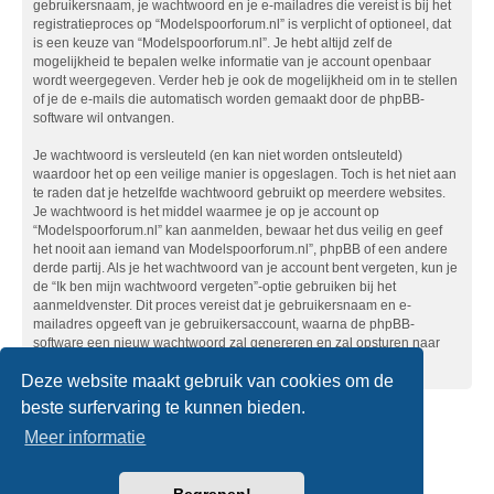
gebruikersnaam, je wachtwoord en je e-mailadres die vereist is bij het
registratieproces op “Modelspoorforum.nl” is verplicht of optioneel, dat
is een keuze van “Modelspoorforum.nl”. Je hebt altijd zelf de
mogelijkheid te bepalen welke informatie van je account openbaar
wordt weergegeven. Verder heb je ook de mogelijkheid om in te stellen
of je de e-mails die automatisch worden gemaakt door de phpBB-
software wil ontvangen.
Je wachtwoord is versleuteld (en kan niet worden ontsleuteld)
waardoor het op een veilige manier is opgeslagen. Toch is het niet aan
te raden dat je hetzelfde wachtwoord gebruikt op meerdere websites.
Je wachtwoord is het middel waarmee je op je account op
“Modelspoorforum.nl” kan aanmelden, bewaar het dus veilig en geef
het nooit aan iemand van Modelspoorforum.nl”, phpBB of een andere
derde partij. Als je het wachtwoord van je account bent vergeten, kun je
de “Ik ben mijn wachtwoord vergeten”-optie gebruiken bij het
aanmeldvenster. Dit proces vereist dat je gebruikersnaam en e-
mailadres opgeeft van je gebruikersaccount, waarna de phpBB-
software een nieuw wachtwoord zal genereren en zal opsturen naar
het e-mailadres, zodat je je opnieuw kunt aanmelden.
Deze website maakt gebruik van cookies om de
beste surfervaring te kunnen bieden.
Home
Forumoverzicht
Contact
Meer informatie
Powered by
phpBB
® Forum Software © phpBB Limited
Nederlandse vertaling door
phpBB.nl
.