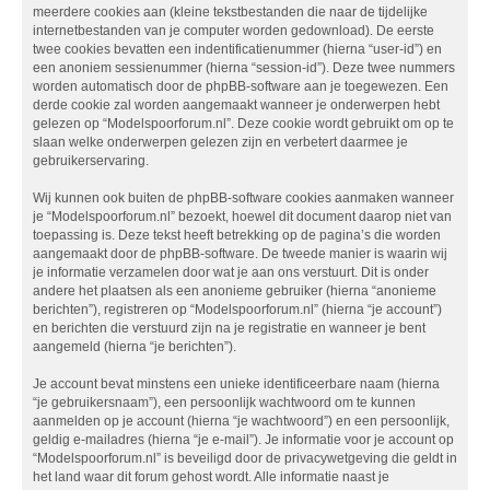
meerdere cookies aan (kleine tekstbestanden die naar de tijdelijke
internetbestanden van je computer worden gedownload). De eerste
twee cookies bevatten een indentificatienummer (hierna “user-id”) en
een anoniem sessienummer (hierna “session-id”). Deze twee nummers
worden automatisch door de phpBB-software aan je toegewezen. Een
derde cookie zal worden aangemaakt wanneer je onderwerpen hebt
gelezen op “Modelspoorforum.nl”. Deze cookie wordt gebruikt om op te
slaan welke onderwerpen gelezen zijn en verbetert daarmee je
gebruikerservaring.
Wij kunnen ook buiten de phpBB-software cookies aanmaken wanneer
je “Modelspoorforum.nl” bezoekt, hoewel dit document daarop niet van
toepassing is. Deze tekst heeft betrekking op de pagina’s die worden
aangemaakt door de phpBB-software. De tweede manier is waarin wij
je informatie verzamelen door wat je aan ons verstuurt. Dit is onder
andere het plaatsen als een anonieme gebruiker (hierna “anonieme
berichten”), registreren op “Modelspoorforum.nl” (hierna “je account”)
en berichten die verstuurd zijn na je registratie en wanneer je bent
aangemeld (hierna “je berichten”).
Je account bevat minstens een unieke identificeerbare naam (hierna
“je gebruikersnaam”), een persoonlijk wachtwoord om te kunnen
aanmelden op je account (hierna “je wachtwoord”) en een persoonlijk,
geldig e-mailadres (hierna “je e-mail”). Je informatie voor je account op
“Modelspoorforum.nl” is beveiligd door de privacywetgeving die geldt in
het land waar dit forum gehost wordt. Alle informatie naast je