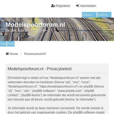
Registreer
Aanmelden
Onbeantwoorde onderwerpen
Actieve onderwerpen
Modelspoorforum.nl
De plek voor modelspoorders!
V&A
Zoek
Home
Forumoverzicht
Modelspoorforum.nl - Privacybeleid
Dit beleid legt in detail uit hoe “Modelspoorforum.nl” samen met zijn
verbonden diensten en bedrijven (hierna “wij”, “ons”, “onze”,
“Modelspoorforum.nl”, “https://modelspoorforum.nl”) en phpBB (hierna
“zij”, “hun”, “zijn”, “phpBB-software”, “www.phpbb.com”, “phpBB
Limited”, “phpBB-teams”) de informatie die wordt verzameld gedurende
een bezoek aan dit forum, wordt gebruikt (hierna “je informatie”).
Je informatie wordt op twee manieren verzameld. De eerste manier is
door het gebruik van zogenaamde cookies. De phpBB-software maakt