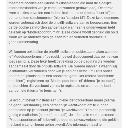
meerdere cookies aan (kleine tekstbestanden die naar de tijdelijke
internetbestanden van je computer worden gedownload). De eerste
twee cookies bevatten een indentificatienummer (hierna “user-id”) en
een anoniem sessienummer (hierna “session-id”). Deze twee nummers
worden automatisch door de phpBB-software aan je toegewezen. Een
derde cookie zal worden aangemaakt wanneer je onderwerpen hebt
gelezen op “Modelspoorforum.nl”. Deze cookie wordt gebruikt om op te
slaan welke onderwerpen gelezen zijn en verbetert daarmee je
gebruikerservaring.
Wij kunnen ook buiten de phpBB-software cookies aanmaken wanneer
je “Modelspoorforum.nl” bezoekt, hoewel dit document daarop niet van
toepassing is. Deze tekst heeft betrekking op de pagina’s die worden
aangemaakt door de phpBB-software. De tweede manier is waarin wij
je informatie verzamelen door wat je aan ons verstuurt. Dit is onder
andere het plaatsen als een anonieme gebruiker (hierna “anonieme
berichten”), registreren op “Modelspoorforum.nl” (hierna “je account”)
en berichten die verstuurd zijn na je registratie en wanneer je bent
aangemeld (hierna “je berichten”).
Je account bevat minstens een unieke identificeerbare naam (hierna
“je gebruikersnaam”), een persoonlijk wachtwoord om te kunnen
aanmelden op je account (hierna “je wachtwoord”) en een persoonlijk,
geldig e-mailadres (hierna “je e-mail”). Je informatie voor je account op
“Modelspoorforum.nl” is beveiligd door de privacywetgeving die geldt in
het land waar dit forum gehost wordt. Alle informatie naast je