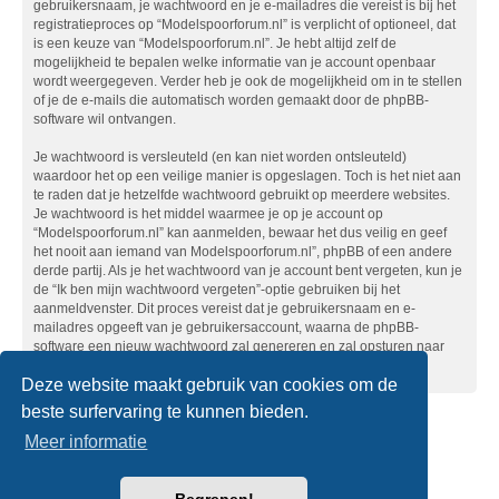
gebruikersnaam, je wachtwoord en je e-mailadres die vereist is bij het
registratieproces op “Modelspoorforum.nl” is verplicht of optioneel, dat
is een keuze van “Modelspoorforum.nl”. Je hebt altijd zelf de
mogelijkheid te bepalen welke informatie van je account openbaar
wordt weergegeven. Verder heb je ook de mogelijkheid om in te stellen
of je de e-mails die automatisch worden gemaakt door de phpBB-
software wil ontvangen.
Je wachtwoord is versleuteld (en kan niet worden ontsleuteld)
waardoor het op een veilige manier is opgeslagen. Toch is het niet aan
te raden dat je hetzelfde wachtwoord gebruikt op meerdere websites.
Je wachtwoord is het middel waarmee je op je account op
“Modelspoorforum.nl” kan aanmelden, bewaar het dus veilig en geef
het nooit aan iemand van Modelspoorforum.nl”, phpBB of een andere
derde partij. Als je het wachtwoord van je account bent vergeten, kun je
de “Ik ben mijn wachtwoord vergeten”-optie gebruiken bij het
aanmeldvenster. Dit proces vereist dat je gebruikersnaam en e-
mailadres opgeeft van je gebruikersaccount, waarna de phpBB-
software een nieuw wachtwoord zal genereren en zal opsturen naar
het e-mailadres, zodat je je opnieuw kunt aanmelden.
Deze website maakt gebruik van cookies om de
beste surfervaring te kunnen bieden.
Home
Forumoverzicht
Contact
Meer informatie
Powered by
phpBB
® Forum Software © phpBB Limited
Nederlandse vertaling door
phpBB.nl
.