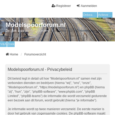
Registreer
Aanmelden
Onbeantwoorde onderwerpen
Actieve onderwerpen
Modelspoorforum.nl
De plek voor modelspoorders!
V&A
Zoek
Home
Forumoverzicht
Modelspoorforum.nl - Privacybeleid
Dit beleid legt in detail uit hoe “Modelspoorforum.nl” samen met zijn
verbonden diensten en bedrijven (hierna “wij”, “ons”, “onze”,
“Modelspoorforum.nl”, “https://modelspoorforum.nl”) en phpBB (hierna
“zij”, “hun”, “zijn”, “phpBB-software”, “www.phpbb.com”, “phpBB
Limited”, “phpBB-teams”) de informatie die wordt verzameld gedurende
een bezoek aan dit forum, wordt gebruikt (hierna “je informatie”).
Je informatie wordt op twee manieren verzameld. De eerste manier is
door het gebruik van zogenaamde cookies. De phpBB-software maakt