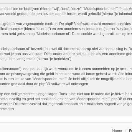
n diensten en bedrijven (hierna “wij”, “ons”, “onze”, “Modelspoorforum.nl”, “https://
erzameld gedurende een bezoek aan dit forum, wordt gebruikt (hierna “je informati
het gebruik van zogenaamde cookies. De phpBB-software maakt meerdere cookies aan
ficatienummer (hierna “user-id”) en een anoniem sessienummer (hierna “session
en hebt gelezen op “Modelspoorforum.nl”. Deze cookie wordt gebruikt om op te s
elspoorforum.nl” bezoekt, hoewel dit document daarop niet van toepassing is. De
r wat je aan ons verstuurt. Dit is onder andere het plaatsen als een anonieme geb
neer je bent aangemeld (hierna “je berichten”).
ruikersnaam”), een persoonlijk wachtwoord om te kunnen aanmelden op je account (
door de privacywetgeving die geldt in het land waar dit forum gehost wordt. Alle in
l, dat is een keuze van “Modelspoorforum.nl”. Je hebt altijd zelf de mogelijkheid t
ch worden gemaakt door de phpBB-software wil ontvangen.
op een veilige manier is opgeslagen. Toch is het niet aan te raden dat je hetzelf
 dus veilig en geef het nooit aan iemand van Modelspoorforum.nl”, phpBB of een a
dvenster. Dit proces vereist dat je gebruikersnaam en e-mailadres opgeeft van je
anmelden.
Home
F