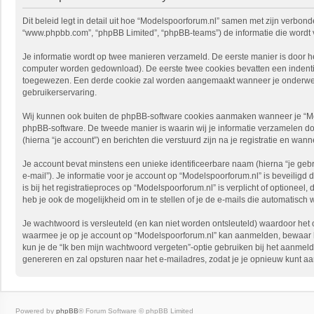
Dit beleid legt in detail uit hoe “Modelspoorforum.nl” samen met zijn verbonde
“www.phpbb.com”, “phpBB Limited”, “phpBB-teams”) de informatie die wordt v
Je informatie wordt op twee manieren verzameld. De eerste manier is door 
computer worden gedownload). De eerste twee cookies bevatten een indenti
toegewezen. Een derde cookie zal worden aangemaakt wanneer je onderwerp
gebruikerservaring.
Wij kunnen ook buiten de phpBB-software cookies aanmaken wanneer je “Mod
phpBB-software. De tweede manier is waarin wij je informatie verzamelen doo
(hierna “je account”) en berichten die verstuurd zijn na je registratie en wan
Je account bevat minstens een unieke identificeerbare naam (hierna “je geb
e-mail”). Je informatie voor je account op “Modelspoorforum.nl” is beveiligd 
is bij het registratieproces op “Modelspoorforum.nl” is verplicht of optionee
heb je ook de mogelijkheid om in te stellen of je de e-mails die automatis
Je wachtwoord is versleuteld (en kan niet worden ontsleuteld) waardoor het 
waarmee je op je account op “Modelspoorforum.nl” kan aanmelden, bewaar het
kun je de “Ik ben mijn wachtwoord vergeten”-optie gebruiken bij het aanmel
genereren en zal opsturen naar het e-mailadres, zodat je je opnieuw kunt a
Powered by
phpBB
® Forum Software © phpBB Limited