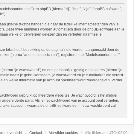
modelspoorforum.nl”) en phpBB (hierna “zij”, “hun”, “zijn”, “phpBB-software”,
e”).
 (kleine tekstbestanden die naar de tijdelijke internetbestanden van je
-id”). Deze twee nummers worden automatisch door de phpBB-software aan je
laan welke onderwerpen gelezen zijn en verbetert daarmee je
ze tekst heeft betrekking op de pagina’s die worden aangemaakt door de
ruiker (hierna “anonieme berichten”), registreren op “Modelspoorforum.nl”
hierna “je wachtwoord”) en een persoonlijk, geldig e-mailadres (hierna “je
formatie naast je gebruikersnaam, je wachtwoord en je e-mailadres die vereist
e bepalen welke informatie van je account openbaar wordt weergegeven. Verder
de wachtwoord gebruikt op meerdere websites. Je wachtwoord is het middel
ndere derde partij. Als je het wachtwoord van je account bent vergeten,
 gebruikersaccount, waarna de phpBB-software een nieuw wachtwoord zal
orumoverzicht
Contact
Verwijder cookies
Alle tijden zijn
UTC+02:00