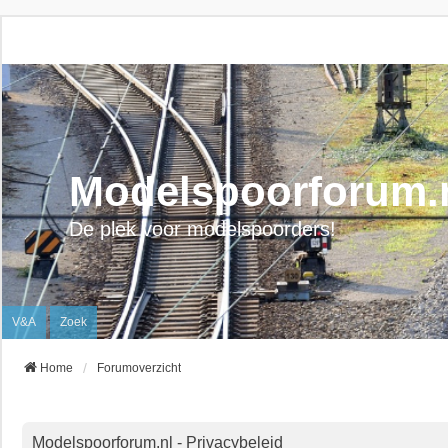
Modelspoorforum.
De plek voor modelspoorders!
V&A
Zoek
Home
Forumoverzicht
Modelspoorforum.nl - Privacybeleid