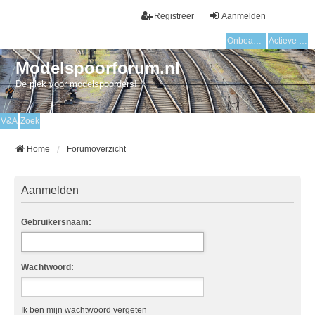
Registreer
Aanmelden
Onbeantwoorde onderwerpen
Actieve onderwerpen
Modelspoorforum.nl
De plek voor modelspoorders!
V&A
Zoek
Home
Forumoverzicht
Aanmelden
Gebruikersnaam:
Wachtwoord:
Ik ben mijn wachtwoord vergeten