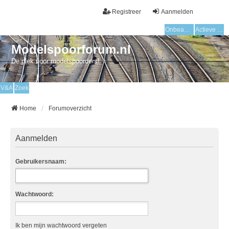
Registreer
Aanmelden
Onbeantwoorde onderwerpen
Actieve onderwerpen
Modelspoorforum.nl
De plek voor modelspoorders!
V&A
Zoek
Home
Forumoverzicht
Aanmelden
Gebruikersnaam:
Wachtwoord:
Ik ben mijn wachtwoord vergeten