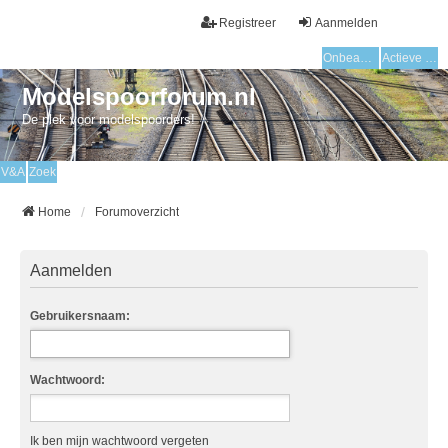
Registreer
Aanmelden
Onbeantwoorde onderwerpen
Actieve onderwerpen
Modelspoorforum.nl
De plek voor modelspoorders!
V&A
Zoek
Home
Forumoverzicht
Aanmelden
Gebruikersnaam:
Wachtwoord:
Ik ben mijn wachtwoord vergeten