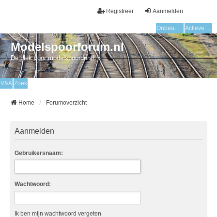
Registreer
Aanmelden
Onbeantwoorde onderwerpen
Actieve onderwerpen
Modelspoorforum.nl
De plek voor modelspoorders!
V&A
Zoek
Home
Forumoverzicht
Aanmelden
Gebruikersnaam:
Wachtwoord:
Ik ben mijn wachtwoord vergeten