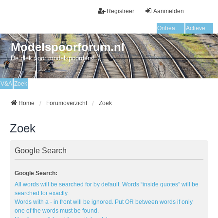
Registreer
Aanmelden
Onbeantwoorde onderwerpen
Actieve onderwerpen
Modelspoorforum.nl
De plek voor modelspoorders!
V&A
Zoek
Home
Forumoverzicht
Zoek
Zoek
Google Search
Google Search:
All words will be searched for by default. Words “inside quotes” will be
searched for exactly.
Words with a - in front will be ignored. Put OR between words if only
one of the words must be found.