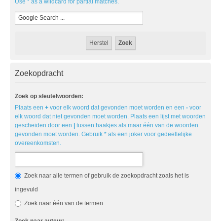
Use * as a wildcard for partial matches.
Zoekopdracht
Zoek op sleutelwoorden:
Plaats een
+
voor elk woord dat gevonden moet worden en een
-
voor
elk woord dat niet gevonden moet worden. Plaats een lijst met woorden
gescheiden door een
|
tussen haakjes als maar één van de woorden
gevonden moet worden. Gebruik * als een joker voor gedeeltelijke
overeenkomsten.
Zoek naar alle termen of gebruik de zoekopdracht zoals het is
ingevuld
Zoek naar één van de termen
Zoek naar auteur: