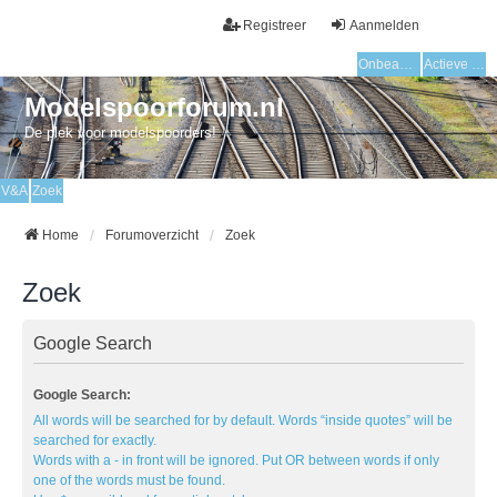
Registreer
Aanmelden
Onbeantwoorde onderwerpen
Actieve onderwerpen
Modelspoorforum.nl
De plek voor modelspoorders!
V&A
Zoek
Home
Forumoverzicht
Zoek
Zoek
Google Search
Google Search:
All words will be searched for by default. Words “inside quotes” will be
searched for exactly.
Words with a - in front will be ignored. Put OR between words if only
one of the words must be found.