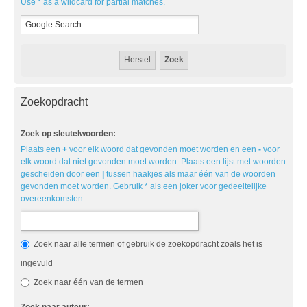
Use * as a wildcard for partial matches.
Zoekopdracht
Zoek op sleutelwoorden:
Plaats een
+
voor elk woord dat gevonden moet worden en een
-
voor
elk woord dat niet gevonden moet worden. Plaats een lijst met woorden
gescheiden door een
|
tussen haakjes als maar één van de woorden
gevonden moet worden. Gebruik * als een joker voor gedeeltelijke
overeenkomsten.
Zoek naar alle termen of gebruik de zoekopdracht zoals het is
ingevuld
Zoek naar één van de termen
Zoek naar auteur: