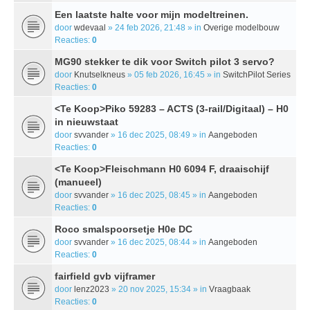
Een laatste halte voor mijn modeltreinen.
door
wdevaal
» 24 feb 2026, 21:48 » in
Overige modelbouw
Reacties:
0
MG90 stekker te dik voor Switch pilot 3 servo?
door
Knutselkneus
» 05 feb 2026, 16:45 » in
SwitchPilot Series
Reacties:
0
<Te Koop>Piko 59283 – ACTS (3-rail/Digitaal) – H0
in nieuwstaat
door
svvander
» 16 dec 2025, 08:49 » in
Aangeboden
Reacties:
0
<Te Koop>Fleischmann H0 6094 F, draaischijf
(manueel)
door
svvander
» 16 dec 2025, 08:45 » in
Aangeboden
Reacties:
0
Roco smalspoorsetje H0e DC
door
svvander
» 16 dec 2025, 08:44 » in
Aangeboden
Reacties:
0
fairfield gvb vijframer
door
lenz2023
» 20 nov 2025, 15:34 » in
Vraagbaak
Reacties:
0