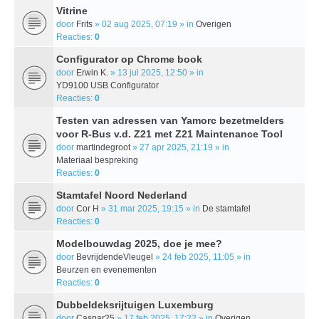
Vitrine
door
Frits
» 02 aug 2025, 07:19 » in
Overigen
Reacties:
0
Configurator op Chrome book
door
Erwin K.
» 13 jul 2025, 12:50 » in
YD9100 USB Configurator
Reacties:
0
Testen van adressen van Yamorc bezetmelders
voor R-Bus v.d. Z21 met Z21 Maintenance Tool
door
martindegroot
» 27 apr 2025, 21:19 » in
Materiaal bespreking
Reacties:
0
Stamtafel Noord Nederland
door
Cor H
» 31 mar 2025, 19:15 » in
De stamtafel
Reacties:
0
Modelbouwdag 2025, doe je mee?
door
BevrijdendeVleugel
» 24 feb 2025, 11:05 » in
Beurzen en evenementen
Reacties:
0
Dubbeldeksrijtuigen Luxemburg
door
Caspar25
» 17 feb 2025, 17:22 » in
Overigen