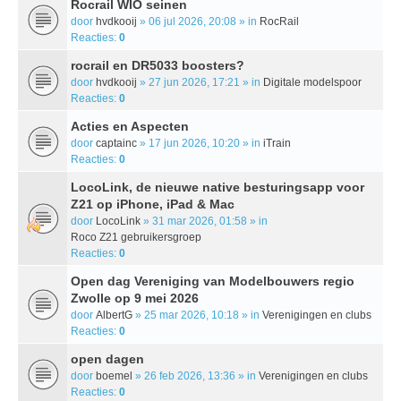
Rocrail WIO seinen
door
hvdkooij
» 06 jul 2026, 20:08 » in
RocRail
Reacties:
0
rocrail en DR5033 boosters?
door
hvdkooij
» 27 jun 2026, 17:21 » in
Digitale modelspoor
Reacties:
0
Acties en Aspecten
door
captainc
» 17 jun 2026, 10:20 » in
iTrain
Reacties:
0
LocoLink, de nieuwe native besturingsapp voor
Z21 op iPhone, iPad & Mac
door
LocoLink
» 31 mar 2026, 01:58 » in
Roco Z21 gebruikersgroep
Reacties:
0
Open dag Vereniging van Modelbouwers regio
Zwolle op 9 mei 2026
door
AlbertG
» 25 mar 2026, 10:18 » in
Verenigingen en clubs
Reacties:
0
open dagen
door
boemel
» 26 feb 2026, 13:36 » in
Verenigingen en clubs
Reacties:
0