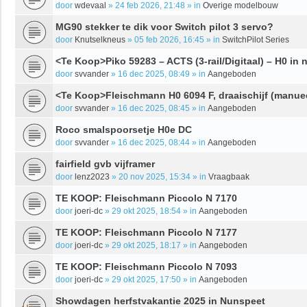
door
wdevaal
»
24 feb 2026, 21:48
» in
Overige modelbouw
MG90 stekker te dik voor Switch pilot 3 servo?
door
Knutselkneus
»
05 feb 2026, 16:45
» in
SwitchPilot Series
<Te Koop>Piko 59283 – ACTS (3-rail/Digitaal) – H0 in 
door
svvander
»
16 dec 2025, 08:49
» in
Aangeboden
<Te Koop>Fleischmann H0 6094 F, draaischijf (manue
door
svvander
»
16 dec 2025, 08:45
» in
Aangeboden
Roco smalspoorsetje H0e DC
door
svvander
»
16 dec 2025, 08:44
» in
Aangeboden
fairfield gvb vijframer
door
lenz2023
»
20 nov 2025, 15:34
» in
Vraagbaak
TE KOOP: Fleischmann Piccolo N 7170
door
joeri-dc
»
29 okt 2025, 18:54
» in
Aangeboden
TE KOOP: Fleischmann Piccolo N 7177
door
joeri-dc
»
29 okt 2025, 18:17
» in
Aangeboden
TE KOOP: Fleischmann Piccolo N 7093
door
joeri-dc
»
29 okt 2025, 17:50
» in
Aangeboden
Showdagen herfstvakantie 2025 in Nunspeet