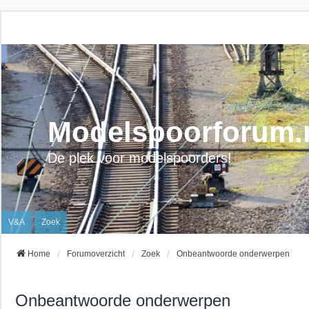
Modelspoorforum.
De plek voor modelspoorders!
V&A
Zoek
Home
Forumoverzicht
Zoek
Onbeantwoorde onderwerpen
Onbeantwoorde onderwerpen