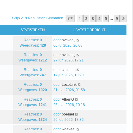
Pagina
1
Van
9
1
2
3
4
5
9
Vo
Er Zijn 219 Resultaten Gevonden
…
STATISTIEKEN
LAATSTE BERICHT
Reacties:
0
door
hvdkooij
Weergaves:
428
06 jul 2026, 20:08
Reacties:
0
door
hvdkooij
Weergaves:
1212
27 jun 2026, 17:21
Reacties:
0
door
captainc
Weergaves:
747
17 jun 2026, 10:20
Reacties:
0
door
LocoLink
Weergaves:
1020
31 mar 2026, 01:58
Reacties:
0
door
AlbertG
Weergaves:
1241
25 mar 2026, 10:18
Reacties:
0
door
boemel
Weergaves:
1324
26 feb 2026, 13:36
Reacties:
0
door
wdevaal