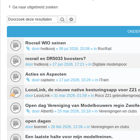
Ga naar uitgebreid zoeken
Zoek
Uitgebreid Zoeken
ONDE
Rocrail WIO seinen
door
hvdkooij
»
06 jul 2026, 20:08
» in
RocRail
rocrail en DR5033 boosters?
door
hvdkooij
»
27 jun 2026, 17:21
» in
Digitale modelspoor
Acties en Aspecten
door
captainc
»
17 jun 2026, 10:20
» in
iTrain
LocoLink, de nieuwe native besturingsapp voor Z21 
door
LocoLink
»
31 mar 2026, 01:58
» in
Roco Z21 gebruikersgroe
Open dag Vereniging van Modelbouwers regio Zwolle
door
AlbertG
»
25 mar 2026, 10:18
» in
Verenigingen en clubs
open dagen
door
boemel
»
26 feb 2026, 13:36
» in
Verenigingen en clubs
Een laatste halte voor mijn modeltreinen.