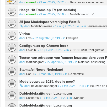
door
arnaud
»
23 sep 2025, 15:52
» in
Beurzen en evenementen
Haage H0 Trams op TV (en socials)
door
arnaud
»
23 sep 2025, 15:50
» in
Modelbouw op TV
25 jaar Modelspoorvereniging Post B
door
Modelbouwerke
»
19 aug 2025, 13:45
» in
Beurzen en ev
Vitrine
door
Frits
»
02 aug 2025, 07:19
» in
Overigen
Configurator op Chrome book
door
Erwin K.
»
13 jul 2025, 12:50
» in
YD9100 USB Configurator
Testen van adressen van Yamorc bezetmelders voor R
door
martindegroot
»
27 apr 2025, 21:19
» in
Materiaal bespreking
Stamtafel Noord Nederland
door
Cor H
»
31 mar 2025, 19:15
» in
De stamtafel
Modelbouwdag 2025, doe je mee?
door
BevrijdendeVleugel
»
24 feb 2025, 11:05
» in
Beurzen en
Dubbeldeksrijtuigen Luxemburg
door
Caspar25
»
17 feb 2025, 17:22
» in
Overigen
Dubbeldeksrijtuigen Luxemburg