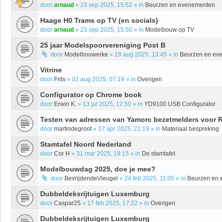
door
arnaud
»
23 sep 2025, 15:52
» in
Beurzen en evenementen
Haage H0 Trams op TV (en socials)
door
arnaud
»
23 sep 2025, 15:50
» in
Modelbouw op TV
25 jaar Modelspoorvereniging Post B
door
Modelbouwerke
»
19 aug 2025, 13:45
» in
Beurzen en ev
Vitrine
door
Frits
»
02 aug 2025, 07:19
» in
Overigen
Configurator op Chrome book
door
Erwin K.
»
13 jul 2025, 12:50
» in
YD9100 USB Configurator
Testen van adressen van Yamorc bezetmelders voor R
door
martindegroot
»
27 apr 2025, 21:19
» in
Materiaal bespreking
Stamtafel Noord Nederland
door
Cor H
»
31 mar 2025, 19:15
» in
De stamtafel
Modelbouwdag 2025, doe je mee?
door
BevrijdendeVleugel
»
24 feb 2025, 11:05
» in
Beurzen en
Dubbeldeksrijtuigen Luxemburg
door
Caspar25
»
17 feb 2025, 17:22
» in
Overigen
Dubbeldeksrijtuigen Luxemburg