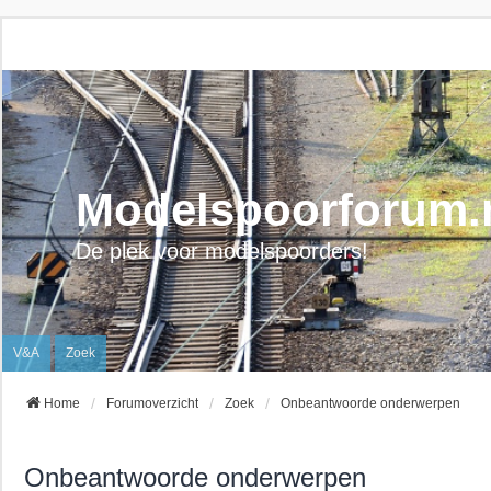
Modelspoorforum.
De plek voor modelspoorders!
V&A
Zoek
Home
Forumoverzicht
Zoek
Onbeantwoorde onderwerpen
Onbeantwoorde onderwerpen