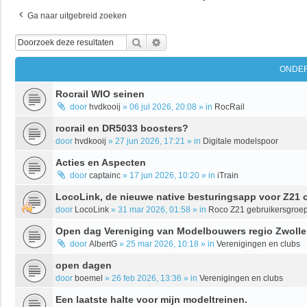
Ga naar uitgebreid zoeken
Zoek
Uitgebreid Zoeken
ONDE
Rocrail WIO seinen
door
hvdkooij
»
06 jul 2026, 20:08
» in
RocRail
rocrail en DR5033 boosters?
door
hvdkooij
»
27 jun 2026, 17:21
» in
Digitale modelspoor
Acties en Aspecten
door
captainc
»
17 jun 2026, 10:20
» in
iTrain
LocoLink, de nieuwe native besturingsapp voor Z21 
door
LocoLink
»
31 mar 2026, 01:58
» in
Roco Z21 gebruikersgroe
Open dag Vereniging van Modelbouwers regio Zwolle
door
AlbertG
»
25 mar 2026, 10:18
» in
Verenigingen en clubs
open dagen
door
boemel
»
26 feb 2026, 13:36
» in
Verenigingen en clubs
Een laatste halte voor mijn modeltreinen.