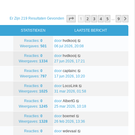
Pagina
1
Van
9
1
2
3
4
5
9
Vo
Er Zijn 219 Resultaten Gevonden
…
STATISTIEKEN
LAATSTE BERICHT
Reacties:
0
door
hvdkooij
Weergaves:
501
06 jul 2026, 20:08
Reacties:
0
door
hvdkooij
Weergaves:
1334
27 jun 2026, 17:21
Reacties:
0
door
captainc
Weergaves:
797
17 jun 2026, 10:20
Reacties:
0
door
LocoLink
Weergaves:
1025
31 mar 2026, 01:58
Reacties:
0
door
AlbertG
Weergaves:
1245
25 mar 2026, 10:18
Reacties:
0
door
boemel
Weergaves:
1328
26 feb 2026, 13:36
Reacties:
0
door
wdevaal