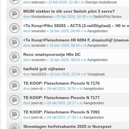
door
wdevaal
»
24 feb 2026, 21:48
» in
Overige modelbouw
MG90 stekker te dik voor Switch pilot 3 servo?
door
Knutselkneus
»
05 feb 2026, 16:45
» in
SwitchPilot Series
<Te Koop>Piko 59283 – ACTS (3-rail/Digitaal) – H0 in 
door
svvander
»
16 dec 2025, 08:49
» in
Aangeboden
<Te Koop>Fleischmann H0 6094 F, draaischijf (manue
door
svvander
»
16 dec 2025, 08:45
» in
Aangeboden
Roco smalspoorsetje H0e DC
door
svvander
»
16 dec 2025, 08:44
» in
Aangeboden
fairfield gvb vijframer
door
lenz2023
»
20 nov 2025, 15:34
» in
Vraagbaak
TE KOOP: Fleischmann Piccolo N 7170
door
joeri-dc
»
29 okt 2025, 18:54
» in
Aangeboden
TE KOOP: Fleischmann Piccolo N 7177
door
joeri-dc
»
29 okt 2025, 18:17
» in
Aangeboden
TE KOOP: Fleischmann Piccolo N 7093
door
joeri-dc
»
29 okt 2025, 17:50
» in
Aangeboden
Showdagen herfstvakantie 2025 in Nunspeet