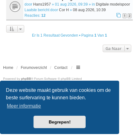
door
Hans1957
» 01 aug 2026, 09:39 » in
Digitale modelspoor
Laatste bericht door
Cor H
»
08 aug 2026, 10:39
Reacties:
12
1
2
Er Is 1 Resultaat Gevonden • Pagina
1
Van
1
Ga Naar
Home
Forumoverzicht
Contact
Powered by
phpBB
® Forum Software © phpBB Limited
Nederlandse vertaling door
phpBB.nl
.
Deze website maakt gebruik van cookies om de
Style
we_universal
created by INVENTEA & v12mike
Privacy
|
Gebruikersvoorwaarden
beste surfervaring te kunnen bieden.
Meer informatie
Begrepen!