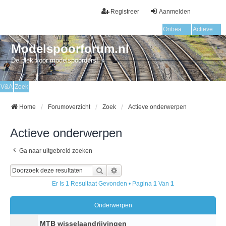
Registreer
Aanmelden
Onbeantwoorde onderwerpen
Actieve onderwerpen
Modelspoorforum.nl
De plek voor modelspoorders!
V&A
Zoek
Home
Forumoverzicht
Zoek
Actieve onderwerpen
Actieve onderwerpen
Ga naar uitgebreid zoeken
Zoek
Uitgebreid Zoeken
Er Is 1 Resultaat Gevonden • Pagina
1
Van
1
Onderwerpen
MTB wisselaandrijvingen