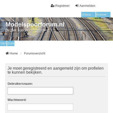
Registreer
Aanmelden
Onbeantwoorde onderwerpen
Actieve onderwerpen
Modelspoorforum.nl
De plek voor modelspoorders!
V&A
Zoek
Home
Forumoverzicht
Je moet geregistreerd en aangemeld zijn om profielen
te kunnen bekijken.
Gebruikersnaam:
Wachtwoord: