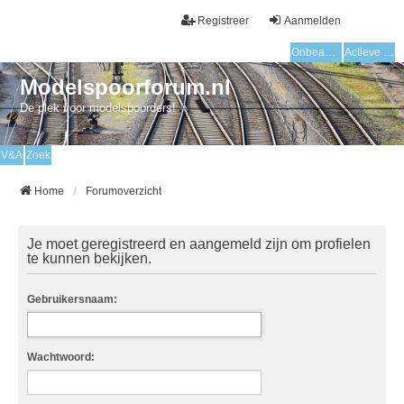
Registreer
Aanmelden
Onbeantwoorde onderwerpen
Actieve onderwerpen
Modelspoorforum.nl
De plek voor modelspoorders!
V&A
Zoek
Home
Forumoverzicht
Je moet geregistreerd en aangemeld zijn om profielen
te kunnen bekijken.
Gebruikersnaam:
Wachtwoord: