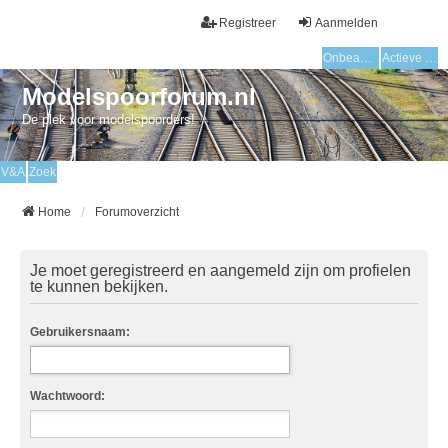
Registreer
Aanmelden
Onbeantwoorde onderwerpen
Actieve onderwerpen
Modelspoorforum.nl
De plek voor modelspoorders!
V&A
Zoek
Home
Forumoverzicht
Je moet geregistreerd en aangemeld zijn om profielen
te kunnen bekijken.
Gebruikersnaam:
Wachtwoord: