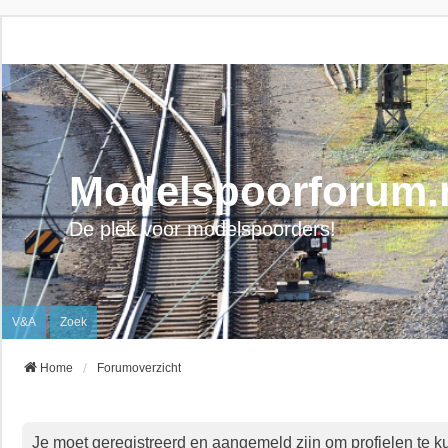
Modelspoorforum.
De plek voor modelspoorders!
V&A
Zoek
Home
Forumoverzicht
Je moet geregistreerd en aangemeld zijn om profielen te k