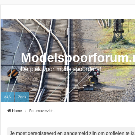
Modelspoorforum.
De plek voor modelspoorders!
V&A
Zoek
Home
Forumoverzicht
Je moet geregistreerd en aangemeld zijn om profielen te k