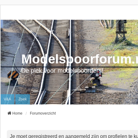
Modelspoorforum.
De plek voor modelspoorders!
V&A
Zoek
Home
Forumoverzicht
Je moet geregistreerd en aangemeld zijn om profielen te k