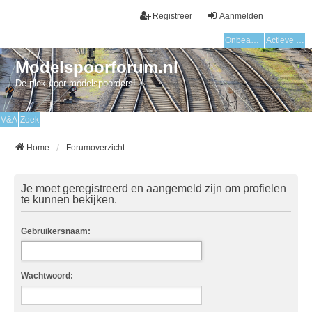
Registreer
Aanmelden
Onbeantwoorde onderwerpen
Actieve onderwerpen
Modelspoorforum.nl
De plek voor modelspoorders!
V&A
Zoek
Home
Forumoverzicht
Je moet geregistreerd en aangemeld zijn om profielen
te kunnen bekijken.
Gebruikersnaam:
Wachtwoord: