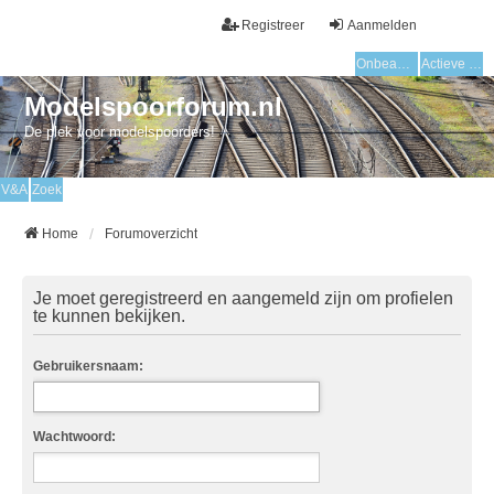
Registreer
Aanmelden
Onbeantwoorde onderwerpen
Actieve onderwerpen
Modelspoorforum.nl
De plek voor modelspoorders!
V&A
Zoek
Home
Forumoverzicht
Je moet geregistreerd en aangemeld zijn om profielen
te kunnen bekijken.
Gebruikersnaam:
Wachtwoord: