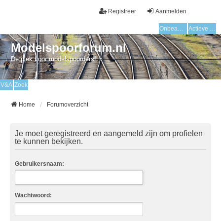
Registreer
Aanmelden
Onbeantwoorde onderwerpen
Actieve onderwerpen
Modelspoorforum.nl
De plek voor modelspoorders!
V&A
Zoek
Home
Forumoverzicht
Je moet geregistreerd en aangemeld zijn om profielen
te kunnen bekijken.
Gebruikersnaam:
Wachtwoord: