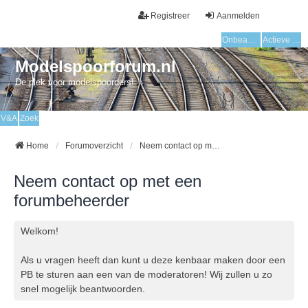
Registreer
Aanmelden
Onbeantwoorde onderwerpen
Actieve onderwerpen
Modelspoorforum.nl
De plek voor modelspoorders!
V&A
Zoek
Home
Forumoverzicht
Neem contact op met een forumbeheerder
Neem contact op met een
forumbeheerder
Welkom!
Als u vragen heeft dan kunt u deze kenbaar maken door een
PB te sturen aan een van de moderatoren! Wij zullen u zo
snel mogelijk beantwoorden.