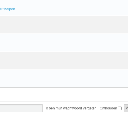
ilt helpen.
Ik ben mijn wachtwoord vergeten
|
Onthouden