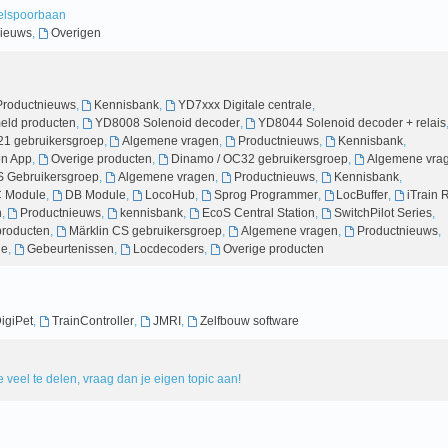
delspoorbaan
ieuws
,
Overigen
Productnieuws
,
Kennisbank
,
YD7xxx Digitale centrale
,
ld producten
,
YD8008 Solenoid decoder
,
YD8044 Solenoid decoder + relais
21 gebruikersgroep
,
Algemene vragen
,
Productnieuws
,
Kennisbank
,
en App
,
Overige producten
,
Dinamo / OC32 gebruikersgroep
,
Algemene vra
 Gebruikersgroep
,
Algemene vragen
,
Productnieuws
,
Kennisbank
,
 Module
,
DB Module
,
LocoHub
,
Sprog Programmer
,
LocBuffer
,
iTrain
n
,
Productnieuws
,
kennisbank
,
EcoS Central Station
,
SwitchPilot Series
,
producten
,
Märklin CS gebruikersgroep
,
Algemene vragen
,
Productnieuws
,
ie
,
Gebeurtenissen
,
Locdecoders
,
Overige producten
igiPet
,
TrainController
,
JMRI
,
Zelfbouw software
 veel te delen, vraag dan je eigen topic aan!