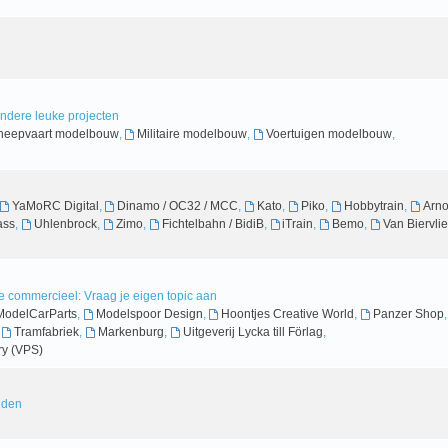
andere leuke projecten
heepvaart modelbouw
,
Militaire modelbouw
,
Voertuigen modelbouw
,
YaMoRC Digital
,
Dinamo / OC32 / MCC
,
Kato
,
Piko
,
Hobbytrain
,
Arno
ass
,
Uhlenbrock
,
Zimo
,
Fichtelbahn / BidiB
,
iTrain
,
Bemo
,
Van Biervlie
 commercieel: Vraag je eigen topic aan
odelCarParts
,
Modelspoor Design
,
Hoontjes Creative World
,
Panzer Shop
,
,
Tramfabriek
,
Markenburg
,
Uitgeverij Lycka till Förlag
,
y (VPS)
inden