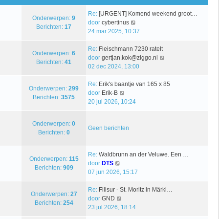
Re:
[URGENT] Komend weekend groot…
Onderwerpen:
9
B
door
cybertinus
Berichten:
17
e
24 mar 2025, 10:37
k
i
Re:
Fleischmann 7230 ratelt
Onderwerpen:
6
j
B
door
gertjan.kok@ziggo.nl
Berichten:
41
k
e
02 dec 2024, 13:00
l
k
a
i
Re:
Erik's baantje van 165 x 85
Onderwerpen:
299
B
a
j
door
Erik-B
Berichten:
3575
e
t
k
20 jul 2026, 10:24
k
s
l
i
t
a
Onderwerpen:
0
j
e
a
Geen berichten
Berichten:
0
k
b
t
l
e
s
a
r
t
Re:
Waldbrunn an der Veluwe. Een …
Onderwerpen:
115
B
a
i
e
door
DTS
Berichten:
909
e
t
c
b
07 jun 2026, 15:17
k
s
h
e
i
t
t
r
Re:
Filisur - St. Moritz in Märkl…
Onderwerpen:
27
j
B
e
i
door
GND
Berichten:
254
k
e
b
c
23 jul 2026, 18:14
l
k
e
h