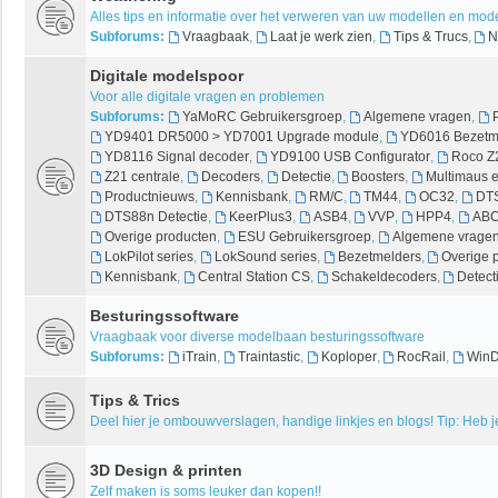
Alles tips en informatie over het verweren van uw modellen en mo
Subforums:
Vraagbaak
,
Laat je werk zien
,
Tips & Trucs
,
N
Digitale modelspoor
Voor alle digitale vragen en problemen
Subforums:
YaMoRC Gebruikersgroep
,
Algemene vragen
,
YD9401 DR5000 > YD7001 Upgrade module
,
YD6016 Bezetme
YD8116 Signal decoder
,
YD9100 USB Configurator
,
Roco Z
Z21 centrale
,
Decoders
,
Detectie
,
Boosters
,
Multimaus 
Productnieuws
,
Kennisbank
,
RM/C
,
TM44
,
OC32
,
DTS
DTS88n Detectie
,
KeerPlus3
,
ASB4
,
VVP
,
HPP4
,
ABC
Overige producten
,
ESU Gebruikersgroep
,
Algemene vrage
LokPilot series
,
LokSound series
,
Bezetmelders
,
Overige 
Kennisbank
,
Central Station CS
,
Schakeldecoders
,
Detect
Besturingssoftware
Vraagbaak voor diverse modelbaan besturingssoftware
Subforums:
iTrain
,
Traintastic
,
Koploper
,
RocRail
,
WinD
Tips & Trics
Deel hier je ombouwverslagen, handige linkjes en blogs! Tip: Heb je
3D Design & printen
Zelf maken is soms leuker dan kopen!!