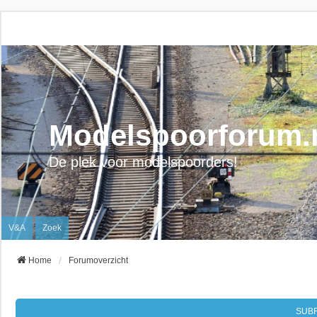
Modelspoorforum.
De plek voor modelspoorders!
V&A
Zoek
Home
Forumoverzicht
SUB