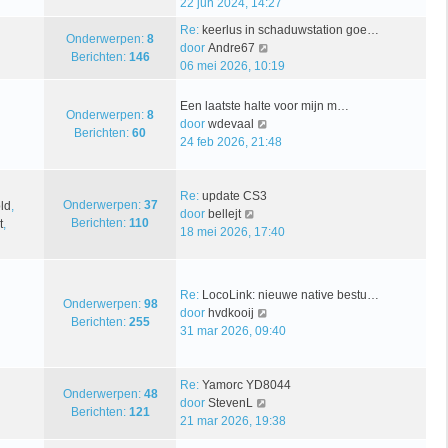
e
22 jun 2024, 14:27
k
c
t
k
l
Re:
keerlus in schaduwstation goe…
h
s
i
Onderwerpen:
8
B
a
door
Andre67
t
t
j
Berichten:
146
e
a
06 mei 2026, 10:19
e
k
k
t
b
l
i
s
e
Een laatste halte voor mijn m…
a
Onderwerpen:
8
j
t
r
B
door
wdevaal
a
Berichten:
60
k
e
i
e
24 feb 2026, 21:48
t
l
b
c
k
s
a
e
h
i
t
a
r
t
j
Re:
update CS3
e
Onderwerpen:
37
ld
,
t
i
B
k
door
bellejt
b
Berichten:
110
t
,
s
c
e
l
18 mei 2026, 17:40
e
t
h
k
a
r
e
t
i
a
i
b
j
t
c
Re:
LocoLink: nieuwe native bestu…
e
k
s
Onderwerpen:
98
h
B
door
hvdkooij
r
l
t
Berichten:
255
t
e
31 mar 2026, 09:40
i
a
e
k
c
a
b
i
h
t
e
j
Re:
Yamorc YD8044
t
s
r
Onderwerpen:
48
B
k
door
StevenL
t
i
Berichten:
121
e
l
21 mar 2026, 19:38
e
c
k
a
b
h