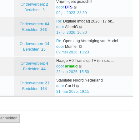
Vrijwilligers gezocht!!
i
a
Onderwerpen:
2
e
t
B
door
DTS
j
t
Berichten:
3
r
e
09 jul 2023, 23:39
k
s
i
k
l
t
Re:
Digitale Infodag 2026 | 17 ok…
c
i
Onderwerpen:
64
a
e
B
door
AlbertG
h
j
Berichten:
263
a
b
e
17 jul 2026, 16:30
t
k
t
e
k
l
Re:
Open dag Vereniging van Model…
s
r
i
Onderwerpen:
14
a
B
door
Momfer
t
i
j
Berichten:
25
a
e
09 mei 2026, 18:23
e
c
k
t
k
b
h
l
Haage H0 Trams op TV (en soci…
s
i
Onderwerpen:
4
e
t
B
a
door
arnaud
t
j
Berichten:
44
r
e
a
23 sep 2025, 15:50
e
k
i
k
t
b
l
Stamtafel Noord Nederland
c
i
s
Onderwerpen:
23
e
B
a
door
Cor H
h
j
t
Berichten:
164
r
e
a
31 mar 2025, 19:15
t
k
e
i
k
t
l
b
c
i
s
a
e
h
j
t
a
r
t
k
e
t
i
l
b
s
c
a
e
t
h
a
r
e
t
t
i
b