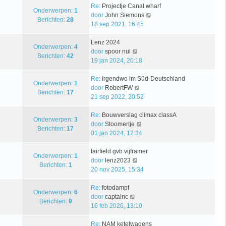
a
i
r
t
Re:
Projectje Canal wharf
Onderwerpen:
1
a
j
i
B
door
John Siemons
Berichten:
28
t
k
c
e
18 sep 2021, 16:45
s
l
h
k
t
a
t
i
Lenz 2024
Onderwerpen:
4
e
a
B
j
door
spoor nul
Berichten:
42
b
t
e
k
19 jan 2024, 20:18
e
s
k
l
r
t
i
a
Re:
Irgendwo im Süd-Deutschland
Onderwerpen:
1
i
e
j
B
a
door
RobertFW
Berichten:
17
c
b
k
e
t
21 sep 2022, 20:52
h
e
l
k
s
t
r
a
i
t
Re:
Bouwverslag climax classA
Onderwerpen:
3
i
a
j
B
e
door
Stoomertje
Berichten:
17
c
t
k
e
b
01 jan 2024, 12:34
h
s
l
k
e
t
t
a
i
r
fairfield gvb vijframer
Onderwerpen:
1
e
B
a
j
i
door
lenz2023
Berichten:
1
b
e
t
k
c
20 nov 2025, 15:34
e
k
s
l
h
r
i
t
a
t
Re:
fotodampf
Onderwerpen:
6
B
i
j
e
a
door
captainc
Berichten:
9
e
c
k
b
t
16 feb 2026, 13:10
k
h
l
e
s
i
t
a
r
t
Re:
NAM ketelwagens