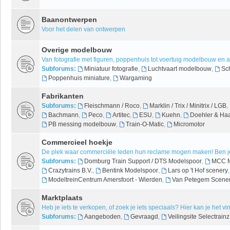
Baanontwerpen
Voor het delen van ontwerpen
Overige modelbouw
Van fotografie met figuren, poppenhuis tot voertuig modelbouw en 
Subforums:
Miniatuur fotografie
,
Luchtvaart modelbouw
,
Sc
Poppenhuis miniature
,
Wargaming
Fabrikanten
Subforums:
Fleischmann / Roco
,
Marklin / Trix / Minitrix / LGB
,
Bachmann
,
Peco
,
Artitec
,
ESU
,
Kuehn
,
Doehler & Ha
PB messing modelbouw
,
Train-O-Matic
,
Micromotor
Commercieel hoekje
De plek waar commerciële leden hun reclame mogen maken! Ben je
Subforums:
Domburg Train Support / DTS Modelspoor
,
MCC M
Crazytrains B.V.
,
Bentink Modelspoor
,
Lars op 't Hof scenery
ModeltreinCentrum Amersfoort - Wierden
,
Van Petegem Scener
Marktplaats
Heb je iets te verkopen, of zoek je iets speciaals? Hier kan je het v
Subforums:
Aangeboden
,
Gevraagd
,
Veilingsite Selectrainz