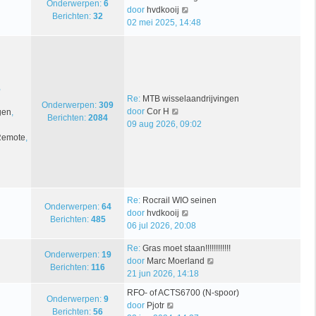
Onderwerpen:
6
j
B
a
i
e
door
hvdkooij
Berichten:
32
k
e
t
c
b
02 mei 2025, 14:48
l
k
s
h
e
a
i
t
t
r
a
j
e
i
t
k
b
c
s
l
e
h
,
t
a
r
t
Re:
MTB wisselaandrijvingen
Onderwerpen:
309
B
e
a
i
door
Cor H
gen
,
Berichten:
2084
e
b
t
c
09 aug 2026, 09:02
k
e
s
h
 Remote
,
i
r
t
t
j
i
e
k
c
b
l
h
e
a
t
r
Re:
Rocrail WIO seinen
Onderwerpen:
64
a
i
B
door
hvdkooij
Berichten:
485
t
c
e
06 jul 2026, 20:08
s
h
k
Re:
Gras moet staan!!!!!!!!!!!!
t
t
i
Onderwerpen:
19
B
door
Marc Moerland
e
j
Berichten:
116
e
21 jun 2026, 14:18
b
k
k
e
l
RFO- of ACTS6700 (N-spoor)
i
Onderwerpen:
9
r
a
B
door
Pjotr
j
Berichten:
56
i
a