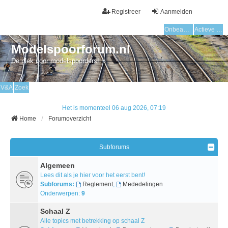
Registreer
Aanmelden
Onbeantwoorde onderwerpen
Actieve onderwerpen
Modelspoorforum.nl
De plek voor modelspoorders!
V&A
Zoek
Het is momenteel 06 aug 2026, 07:19
Home
Forumoverzicht
Subforums
Algemeen
Lees dit als je hier voor het eerst bent!
Subforums:
Reglement
,
Mededelingen
Onderwerpen:
9
Schaal Z
Alle topics met betrekking op schaal Z