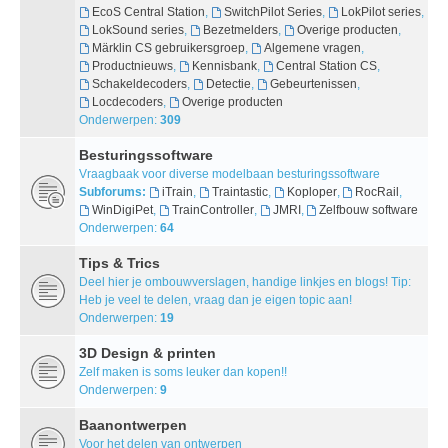
EcoS Central Station
,
SwitchPilot Series
,
LokPilot series
,
LokSound series
,
Bezetmelders
,
Overige producten
,
Märklin CS gebruikersgroep
,
Algemene vragen
,
Productnieuws
,
Kennisbank
,
Central Station CS
,
Schakeldecoders
,
Detectie
,
Gebeurtenissen
,
Locdecoders
,
Overige producten
Onderwerpen:
309
Besturingssoftware
Vraagbaak voor diverse modelbaan besturingssoftware
Subforums:
iTrain
,
Traintastic
,
Koploper
,
RocRail
,
WinDigiPet
,
TrainController
,
JMRI
,
Zelfbouw software
Onderwerpen:
64
Tips & Trics
Deel hier je ombouwverslagen, handige linkjes en blogs! Tip:
Heb je veel te delen, vraag dan je eigen topic aan!
Onderwerpen:
19
3D Design & printen
Zelf maken is soms leuker dan kopen!!
Onderwerpen:
9
Baanontwerpen
Voor het delen van ontwerpen