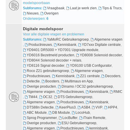
modelspoorbaan
Subforums:
Vraagbaak
,
Laat je werk zien
,
Tips & Trucs
,
Nieuws
,
Overigen
Onderwerpen:
6
Digitale modelspoor
Voor alle digitale vragen en problemen
Subforums:
YaMoRC Gebruikersgroep
,
Algemene vragen
,
Productnieuws
,
Kennisbank
,
YD7xxx Digitale centrale
,
YD9401 DR5000 > YD7001 Upgrade module
,
YD6016 Bezetmeld producten
,
YD8008 Solenoid decoder
,
YD8044 Solenoid decoder + relais
,
YD8116 Signal decoder
,
YD9100 USB Configurator
,
Roco Z21 gebruikersgroep
,
Algemene vragen
,
Productnieuws
,
Kennisbank
,
Z21 centrale
,
Decoders
,
Detectie
,
Boosters
,
Multimaus en App
,
Overige producten
,
Dinamo / OC32 gebruikersgroep
,
Algemene vragen
,
Productnieuws
,
Kennisbank
,
RM/C
,
TM44
,
OC32
,
DTS Gebruikersgroep
,
Algemene vragen
,
Productnieuws
,
Kennisbank
,
DTS88n Detectie
,
KeerPlus3
,
ASB4
,
VVP
,
HPP4
,
ABC Module
,
DB Module
,
LocoHub
,
Sprog Programmer
,
LocBuffer
,
iTrain Remote
,
Overige producten
,
ESU Gebruikersgroep
,
Algemene vragen
,
Productnieuws
,
kennisbank
,