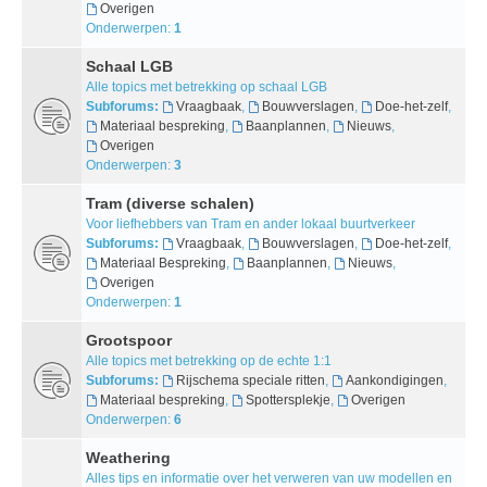
Overigen
Onderwerpen:
1
Schaal LGB
Alle topics met betrekking op schaal LGB
Subforums:
Vraagbaak
,
Bouwverslagen
,
Doe-het-zelf
,
Materiaal bespreking
,
Baanplannen
,
Nieuws
,
Overigen
Onderwerpen:
3
Tram (diverse schalen)
Voor liefhebbers van Tram en ander lokaal buurtverkeer
Subforums:
Vraagbaak
,
Bouwverslagen
,
Doe-het-zelf
,
Materiaal Bespreking
,
Baanplannen
,
Nieuws
,
Overigen
Onderwerpen:
1
Grootspoor
Alle topics met betrekking op de echte 1:1
Subforums:
Rijschema speciale ritten
,
Aankondigingen
,
Materiaal bespreking
,
Spottersplekje
,
Overigen
Onderwerpen:
6
Weathering
Alles tips en informatie over het verweren van uw modellen en