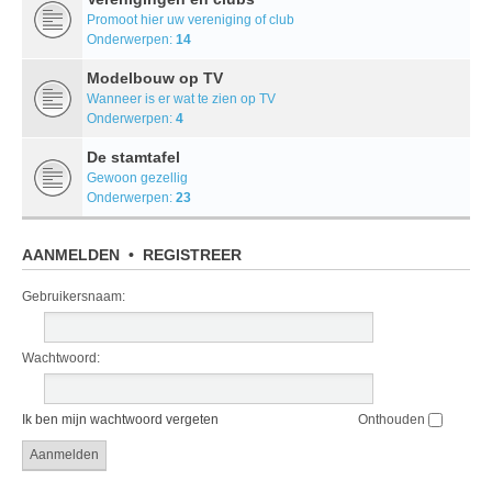
Promoot hier uw vereniging of club
Onderwerpen:
14
Modelbouw op TV
Wanneer is er wat te zien op TV
Onderwerpen:
4
De stamtafel
Gewoon gezellig
Onderwerpen:
23
AANMELDEN
•
REGISTREER
Gebruikersnaam:
Wachtwoord:
Ik ben mijn wachtwoord vergeten
Onthouden