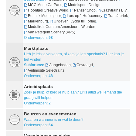
MCC ModelCarParts
,
Modelspoor Design
,
Hoontjes Creative World
,
Panzer Shop
,
Crazytrains B.V.
,
Bentink Modelspoor
,
Lars op 't Hof scenery
,
Tramfabriek
,
Markenburg
,
Uitgeverij Lycka till Förlag
,
ModeltreinCentrum Amersfoort - Wierden
,
Van Petegem Scenery (VPS)
Onderwerpen:
98
Marktplaats
Heb je iets te verkopen, of zoek je iets speciaals? Hier kan je
het vinden
Subforums:
Aangeboden
,
Gevraagd
,
Veilingsite Selectrainz
Onderwerpen:
48
Arbeidsplaats
Zoek je hulp, of bied je hulp aan? Er is altijd wel iemand die
graag wilt helpen.
Onderwerpen:
2
Beurzen en evenementen
Waar en wanneer is er wat te doen?
Onderwerpen:
64
Verenigingen en clubs