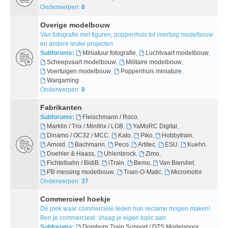
Onderwerpen:
8
Overige modelbouw
Van fotografie met figuren, poppenhuis tot voertuig modelbouw
en andere leuke projecten
Subforums:
Miniatuur fotografie
,
Luchtvaart modelbouw
,
Scheepvaart modelbouw
,
Militaire modelbouw
,
Voertuigen modelbouw
,
Poppenhuis miniature
,
Wargaming
Onderwerpen:
8
Fabrikanten
Subforums:
Fleischmann / Roco
,
Marklin / Trix / Minitrix / LGB
,
YaMoRC Digital
,
Dinamo / OC32 / MCC
,
Kato
,
Piko
,
Hobbytrain
,
Arnold
,
Bachmann
,
Peco
,
Artitec
,
ESU
,
Kuehn
,
Doehler & Haass
,
Uhlenbrock
,
Zimo
,
Fichtelbahn / BidiB
,
iTrain
,
Bemo
,
Van Biervliet
,
PB messing modelbouw
,
Train-O-Matic
,
Micromotor
Onderwerpen:
37
Commercieel hoekje
De plek waar commerciële leden hun reclame mogen maken!
Ben je commercieel: Vraag je eigen topic aan
Subforums:
Domburg Train Support / DTS Modelspoor
,