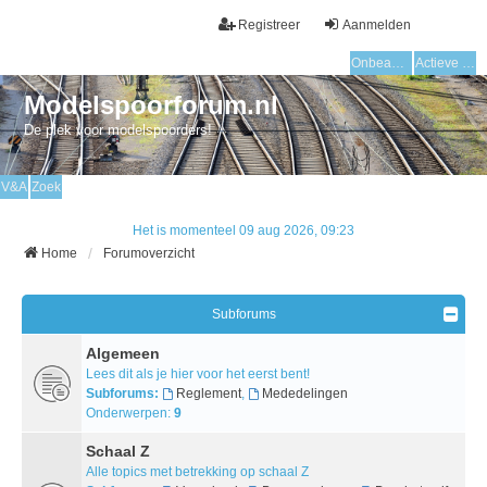
Registreer
Aanmelden
Onbeantwoorde onderwerpen
Actieve onderwerpen
Modelspoorforum.nl
De plek voor modelspoorders!
V&A
Zoek
Het is momenteel 09 aug 2026, 09:23
Home
Forumoverzicht
Subforums
Algemeen
Lees dit als je hier voor het eerst bent!
Subforums:
Reglement
,
Mededelingen
Onderwerpen:
9
Schaal Z
Alle topics met betrekking op schaal Z