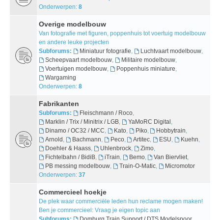
Onderwerpen:
8
Overige modelbouw
Van fotografie met figuren, poppenhuis tot voertuig modelbouw
en andere leuke projecten
Subforums:
Miniatuur fotografie
,
Luchtvaart modelbouw
,
Scheepvaart modelbouw
,
Militaire modelbouw
,
Voertuigen modelbouw
,
Poppenhuis miniature
,
Wargaming
Onderwerpen:
8
Fabrikanten
Subforums:
Fleischmann / Roco
,
Marklin / Trix / Minitrix / LGB
,
YaMoRC Digital
,
Dinamo / OC32 / MCC
,
Kato
,
Piko
,
Hobbytrain
,
Arnold
,
Bachmann
,
Peco
,
Artitec
,
ESU
,
Kuehn
,
Doehler & Haass
,
Uhlenbrock
,
Zimo
,
Fichtelbahn / BidiB
,
iTrain
,
Bemo
,
Van Biervliet
,
PB messing modelbouw
,
Train-O-Matic
,
Micromotor
Onderwerpen:
37
Commercieel hoekje
De plek waar commerciële leden hun reclame mogen maken!
Ben je commercieel: Vraag je eigen topic aan
Subforums:
Domburg Train Support / DTS Modelspoor
,