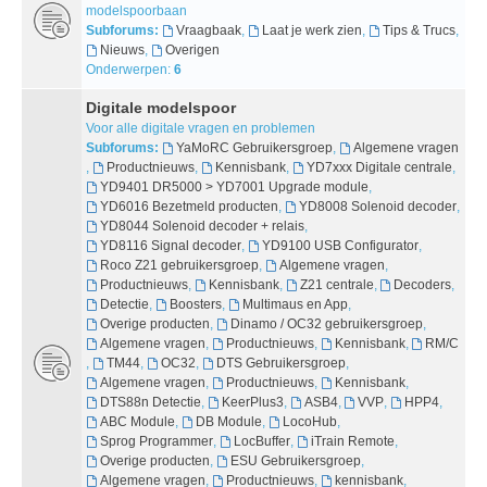
modelspoorbaan
Subforums:
Vraagbaak
,
Laat je werk zien
,
Tips & Trucs
,
Nieuws
,
Overigen
Onderwerpen:
6
Digitale modelspoor
Voor alle digitale vragen en problemen
Subforums:
YaMoRC Gebruikersgroep
,
Algemene vragen
,
Productnieuws
,
Kennisbank
,
YD7xxx Digitale centrale
,
YD9401 DR5000 > YD7001 Upgrade module
,
YD6016 Bezetmeld producten
,
YD8008 Solenoid decoder
,
YD8044 Solenoid decoder + relais
,
YD8116 Signal decoder
,
YD9100 USB Configurator
,
Roco Z21 gebruikersgroep
,
Algemene vragen
,
Productnieuws
,
Kennisbank
,
Z21 centrale
,
Decoders
,
Detectie
,
Boosters
,
Multimaus en App
,
Overige producten
,
Dinamo / OC32 gebruikersgroep
,
Algemene vragen
,
Productnieuws
,
Kennisbank
,
RM/C
,
TM44
,
OC32
,
DTS Gebruikersgroep
,
Algemene vragen
,
Productnieuws
,
Kennisbank
,
DTS88n Detectie
,
KeerPlus3
,
ASB4
,
VVP
,
HPP4
,
ABC Module
,
DB Module
,
LocoHub
,
Sprog Programmer
,
LocBuffer
,
iTrain Remote
,
Overige producten
,
ESU Gebruikersgroep
,
Algemene vragen
,
Productnieuws
,
kennisbank
,