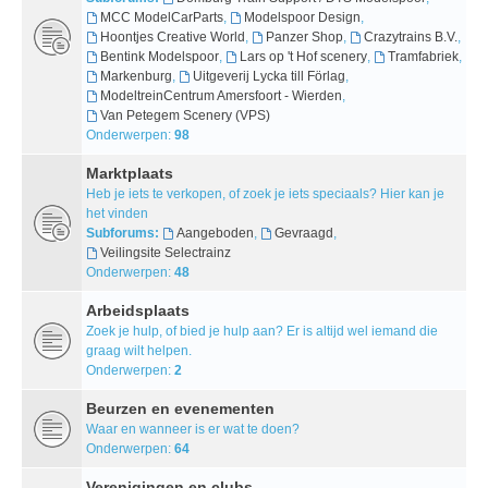
MCC ModelCarParts
,
Modelspoor Design
,
Hoontjes Creative World
,
Panzer Shop
,
Crazytrains B.V.
,
Bentink Modelspoor
,
Lars op 't Hof scenery
,
Tramfabriek
,
Markenburg
,
Uitgeverij Lycka till Förlag
,
ModeltreinCentrum Amersfoort - Wierden
,
Van Petegem Scenery (VPS)
Onderwerpen:
98
Marktplaats
Heb je iets te verkopen, of zoek je iets speciaals? Hier kan je
het vinden
Subforums:
Aangeboden
,
Gevraagd
,
Veilingsite Selectrainz
Onderwerpen:
48
Arbeidsplaats
Zoek je hulp, of bied je hulp aan? Er is altijd wel iemand die
graag wilt helpen.
Onderwerpen:
2
Beurzen en evenementen
Waar en wanneer is er wat te doen?
Onderwerpen:
64
Verenigingen en clubs