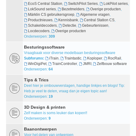
EcoS Central Station
,
SwitchPilot Series
,
LokPilot series
,
LokSound series
,
Bezetmelders
,
Overige producten
,
Märklin CS gebruikersgroep
,
Algemene vragen
,
Productnieuws
,
Kennisbank
,
Central Station CS
,
Schakeldecoders
,
Detectie
,
Gebeurtenissen
,
Locdecoders
,
Overige producten
Onderwerpen:
309
Besturingssoftware
Vraagbaak voor diverse modelbaan besturingssoftware
Subforums:
iTrain
,
Traintastic
,
Koploper
,
RocRail
,
WinDigiPet
,
TrainController
,
JMRI
,
Zelfbouw software
Onderwerpen:
64
Tips & Trics
Deel hier je ombouwverslagen, handige linkjes en blogs! Tip:
Heb je veel te delen, vraag dan je eigen topic aan!
Onderwerpen:
19
3D Design & printen
Zelf maken is soms leuker dan kopen!!
Onderwerpen:
9
Baanontwerpen
Voor het delen van ontwerpen