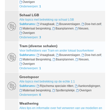
Overigen
Onderwerpen:
1
Schaal LGB
Alle topics met betrekking op schaal LGB
Subforums:
Vraagbaak
,
Bouwverslagen
,
Doe-het-zelf
,
Materiaal bespreking
,
Baanplannen
,
Nieuws
,
Overigen
Onderwerpen:
3
Tram (diverse schalen)
Voor liefhebbers van Tram en ander lokaal buurtverkeer
Subforums:
Vraagbaak
,
Bouwverslagen
,
Doe-het-zelf
,
Materiaal Bespreking
,
Baanplannen
,
Nieuws
,
Overigen
Onderwerpen:
1
Grootspoor
Alle topics met betrekking op de echte 1:1
Subforums:
Rijschema speciale ritten
,
Aankondigingen
,
Materiaal bespreking
,
Spottersplekje
,
Overigen
Onderwerpen:
6
Weathering
Alles tips en informatie over het verweren van uw modellen en