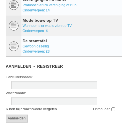
Promoot hier uw vereniging of club
Onderwerpen:
14
Modelbouw op TV
Wanneer is er wat te zien op TV
Onderwerpen:
4
De stamtafel
Gewoon gezellig
Onderwerpen:
23
AANMELDEN
•
REGISTREER
Gebruikersnaam:
Wachtwoord:
Ik ben mijn wachtwoord vergeten
Onthouden