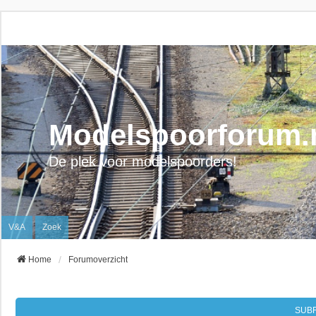
Modelspoorforum.
De plek voor modelspoorders!
V&A
Zoek
Home
Forumoverzicht
SUB