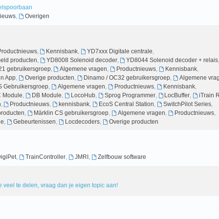
delspoorbaan
ieuws
,
Overigen
Productnieuws
,
Kennisbank
,
YD7xxx Digitale centrale
,
ld producten
,
YD8008 Solenoid decoder
,
YD8044 Solenoid decoder + relais
21 gebruikersgroep
,
Algemene vragen
,
Productnieuws
,
Kennisbank
,
en App
,
Overige producten
,
Dinamo / OC32 gebruikersgroep
,
Algemene vra
 Gebruikersgroep
,
Algemene vragen
,
Productnieuws
,
Kennisbank
,
 Module
,
DB Module
,
LocoHub
,
Sprog Programmer
,
LocBuffer
,
iTrain
n
,
Productnieuws
,
kennisbank
,
EcoS Central Station
,
SwitchPilot Series
,
producten
,
Märklin CS gebruikersgroep
,
Algemene vragen
,
Productnieuws
,
ie
,
Gebeurtenissen
,
Locdecoders
,
Overige producten
igiPet
,
TrainController
,
JMRI
,
Zelfbouw software
 veel te delen, vraag dan je eigen topic aan!