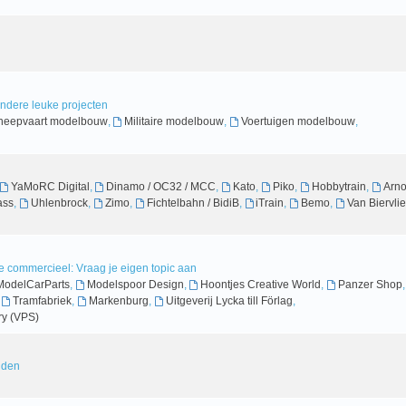
andere leuke projecten
heepvaart modelbouw
,
Militaire modelbouw
,
Voertuigen modelbouw
,
YaMoRC Digital
,
Dinamo / OC32 / MCC
,
Kato
,
Piko
,
Hobbytrain
,
Arno
ass
,
Uhlenbrock
,
Zimo
,
Fichtelbahn / BidiB
,
iTrain
,
Bemo
,
Van Biervlie
 commercieel: Vraag je eigen topic aan
odelCarParts
,
Modelspoor Design
,
Hoontjes Creative World
,
Panzer Shop
,
,
Tramfabriek
,
Markenburg
,
Uitgeverij Lycka till Förlag
,
y (VPS)
inden