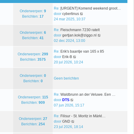
Re:
[URGENT] Komend weekend groot…
Onderwerpen:
9
B
door
cybertinus
Berichten:
17
e
24 mar 2025, 10:37
k
i
Re:
Fleischmann 7230 ratelt
Onderwerpen:
6
j
B
door
gertjan.kok@ziggo.nl
Berichten:
41
k
e
02 dec 2024, 13:00
l
k
a
i
Re:
Erik's baantje van 165 x 85
Onderwerpen:
299
B
a
j
door
Erik-B
Berichten:
3575
e
t
k
20 jul 2026, 10:24
k
s
l
i
t
a
Onderwerpen:
0
j
e
a
Geen berichten
Berichten:
0
k
b
t
l
e
s
a
r
t
Re:
Waldbrunn an der Veluwe. Een …
Onderwerpen:
115
B
a
i
e
door
DTS
Berichten:
909
e
t
c
b
07 jun 2026, 15:17
k
s
h
e
i
t
t
r
Re:
Filisur - St. Moritz in Märkl…
Onderwerpen:
27
j
B
e
i
door
GND
Berichten:
254
k
e
b
c
23 jul 2026, 18:14
l
k
e
h