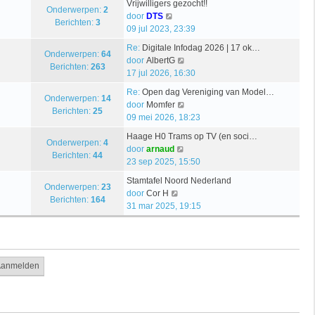
Vrijwilligers gezocht!!
i
a
Onderwerpen:
2
e
t
B
door
DTS
j
t
Berichten:
3
r
e
09 jul 2023, 23:39
k
s
i
k
l
t
Re:
Digitale Infodag 2026 | 17 ok…
c
i
Onderwerpen:
64
a
e
B
door
AlbertG
h
j
Berichten:
263
a
b
e
17 jul 2026, 16:30
t
k
t
e
k
l
Re:
Open dag Vereniging van Model…
s
r
i
Onderwerpen:
14
a
B
door
Momfer
t
i
j
Berichten:
25
a
e
09 mei 2026, 18:23
e
c
k
t
k
b
h
l
Haage H0 Trams op TV (en soci…
s
i
Onderwerpen:
4
e
t
B
a
door
arnaud
t
j
Berichten:
44
r
e
a
23 sep 2025, 15:50
e
k
i
k
t
b
l
Stamtafel Noord Nederland
c
i
s
Onderwerpen:
23
e
B
a
door
Cor H
h
j
t
Berichten:
164
r
e
a
31 mar 2025, 19:15
t
k
e
i
k
t
l
b
c
i
s
a
e
h
j
t
a
r
t
k
e
t
i
l
b
s
c
a
e
t
h
a
r
e
t
t
i
b