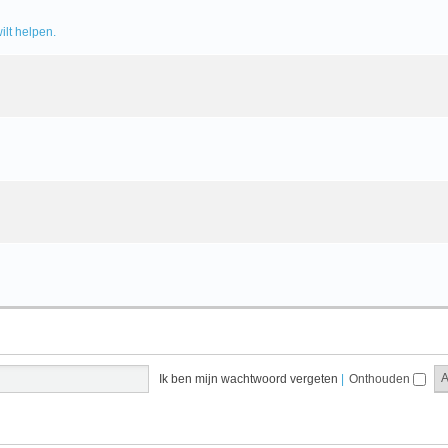
ilt helpen.
Ik ben mijn wachtwoord vergeten
|
Onthouden