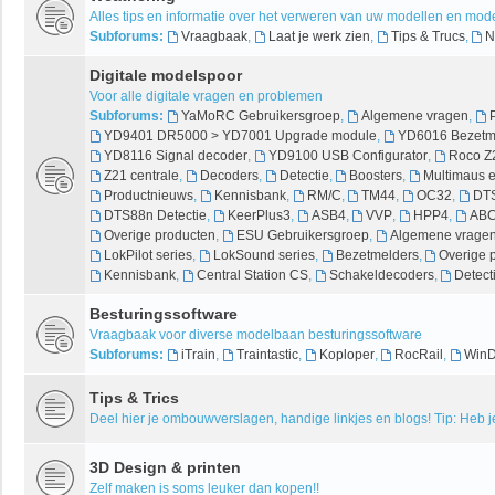
Alles tips en informatie over het verweren van uw modellen en mo
Subforums:
Vraagbaak
,
Laat je werk zien
,
Tips & Trucs
,
N
Digitale modelspoor
Voor alle digitale vragen en problemen
Subforums:
YaMoRC Gebruikersgroep
,
Algemene vragen
,
YD9401 DR5000 > YD7001 Upgrade module
,
YD6016 Bezetme
YD8116 Signal decoder
,
YD9100 USB Configurator
,
Roco Z
Z21 centrale
,
Decoders
,
Detectie
,
Boosters
,
Multimaus 
Productnieuws
,
Kennisbank
,
RM/C
,
TM44
,
OC32
,
DTS
DTS88n Detectie
,
KeerPlus3
,
ASB4
,
VVP
,
HPP4
,
ABC
Overige producten
,
ESU Gebruikersgroep
,
Algemene vrage
LokPilot series
,
LokSound series
,
Bezetmelders
,
Overige 
Kennisbank
,
Central Station CS
,
Schakeldecoders
,
Detect
Besturingssoftware
Vraagbaak voor diverse modelbaan besturingssoftware
Subforums:
iTrain
,
Traintastic
,
Koploper
,
RocRail
,
WinD
Tips & Trics
Deel hier je ombouwverslagen, handige linkjes en blogs! Tip: Heb je
3D Design & printen
Zelf maken is soms leuker dan kopen!!