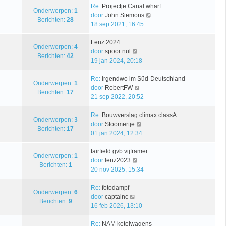
a
i
r
t
Re:
Projectje Canal wharf
Onderwerpen:
1
a
j
i
B
door
John Siemons
Berichten:
28
t
k
c
e
18 sep 2021, 16:45
s
l
h
k
t
a
t
i
Lenz 2024
Onderwerpen:
4
e
a
B
j
door
spoor nul
Berichten:
42
b
t
e
k
19 jan 2024, 20:18
e
s
k
l
r
t
i
a
Re:
Irgendwo im Süd-Deutschland
Onderwerpen:
1
i
e
j
B
a
door
RobertFW
Berichten:
17
c
b
k
e
t
21 sep 2022, 20:52
h
e
l
k
s
t
r
a
i
t
Re:
Bouwverslag climax classA
Onderwerpen:
3
i
a
j
B
e
door
Stoomertje
Berichten:
17
c
t
k
e
b
01 jan 2024, 12:34
h
s
l
k
e
t
t
a
i
r
fairfield gvb vijframer
Onderwerpen:
1
e
B
a
j
i
door
lenz2023
Berichten:
1
b
e
t
k
c
20 nov 2025, 15:34
e
k
s
l
h
r
i
t
a
t
Re:
fotodampf
Onderwerpen:
6
B
i
j
e
a
door
captainc
Berichten:
9
e
c
k
b
t
16 feb 2026, 13:10
k
h
l
e
s
i
t
a
r
t
Re:
NAM ketelwagens