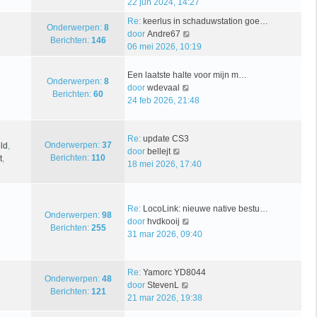
e
22 jun 2024, 14:27
k
c
t
k
l
Re:
keerlus in schaduwstation goe…
h
s
i
Onderwerpen:
8
B
a
door
Andre67
t
t
j
Berichten:
146
e
a
06 mei 2026, 10:19
e
k
k
t
b
l
i
s
e
Een laatste halte voor mijn m…
a
Onderwerpen:
8
j
t
r
B
door
wdevaal
a
Berichten:
60
k
e
i
e
24 feb 2026, 21:48
t
l
b
c
k
s
a
e
h
i
t
a
r
t
j
Re:
update CS3
e
Onderwerpen:
37
ld
,
t
i
B
k
door
bellejt
b
Berichten:
110
t
,
s
c
e
l
18 mei 2026, 17:40
e
t
h
k
a
r
e
t
i
a
i
b
j
t
c
Re:
LocoLink: nieuwe native bestu…
e
k
s
Onderwerpen:
98
h
B
door
hvdkooij
r
l
t
Berichten:
255
t
e
31 mar 2026, 09:40
i
a
e
k
c
a
b
i
h
t
e
j
Re:
Yamorc YD8044
t
s
r
Onderwerpen:
48
B
k
door
StevenL
t
i
Berichten:
121
e
l
21 mar 2026, 19:38
e
c
k
a
b
h