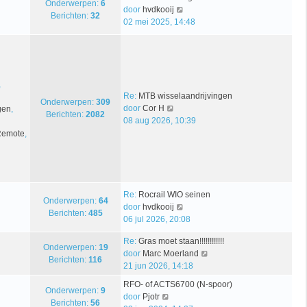
Onderwerpen:
6
j
B
a
i
e
door
hvdkooij
Berichten:
32
k
e
t
c
b
02 mei 2025, 14:48
l
k
s
h
e
a
i
t
t
r
a
j
e
i
t
k
b
c
s
l
e
h
,
t
a
r
t
Re:
MTB wisselaandrijvingen
Onderwerpen:
309
B
e
a
i
door
Cor H
gen
,
Berichten:
2082
e
b
t
c
08 aug 2026, 10:39
k
e
s
h
 Remote
,
i
r
t
t
j
i
e
k
c
b
l
h
e
a
t
r
Re:
Rocrail WIO seinen
Onderwerpen:
64
a
i
B
door
hvdkooij
Berichten:
485
t
c
e
06 jul 2026, 20:08
s
h
k
Re:
Gras moet staan!!!!!!!!!!!!
t
t
i
Onderwerpen:
19
B
door
Marc Moerland
e
j
Berichten:
116
e
21 jun 2026, 14:18
b
k
k
e
l
RFO- of ACTS6700 (N-spoor)
i
Onderwerpen:
9
r
a
B
door
Pjotr
j
Berichten:
56
i
a