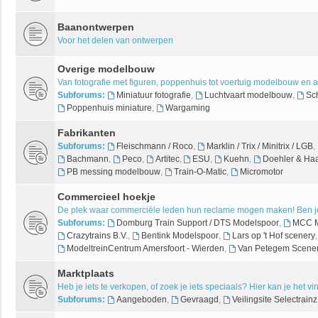
Baanontwerpen
Voor het delen van ontwerpen
Overige modelbouw
Van fotografie met figuren, poppenhuis tot voertuig modelbouw en 
Subforums:
Miniatuur fotografie
,
Luchtvaart modelbouw
,
Sc
Poppenhuis miniature
,
Wargaming
Fabrikanten
Subforums:
Fleischmann / Roco
,
Marklin / Trix / Minitrix / LGB
,
Bachmann
,
Peco
,
Artitec
,
ESU
,
Kuehn
,
Doehler & Ha
PB messing modelbouw
,
Train-O-Matic
,
Micromotor
Commercieel hoekje
De plek waar commerciële leden hun reclame mogen maken! Ben je
Subforums:
Domburg Train Support / DTS Modelspoor
,
MCC M
Crazytrains B.V.
,
Bentink Modelspoor
,
Lars op 't Hof scenery
ModeltreinCentrum Amersfoort - Wierden
,
Van Petegem Scener
Marktplaats
Heb je iets te verkopen, of zoek je iets speciaals? Hier kan je het v
Subforums:
Aangeboden
,
Gevraagd
,
Veilingsite Selectrainz