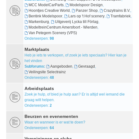
MCC ModelCarParts
,
Modelspoor Design
,
Hoontjes Creative World
,
Panzer Shop
,
Crazytrains B.V.
,
Bentink Modelspoor
,
Lars op 't Hof scenery
,
Tramfabriek
,
Markenburg
,
Uitgeverij Lycka till Förlag
,
ModeltreinCentrum Amersfoort - Wierden
,
Van Petegem Scenery (VPS)
Onderwerpen:
98
Marktplaats
Heb je iets te verkopen, of zoek je iets speciaals? Hier kan je
het vinden
Subforums:
Aangeboden
,
Gevraagd
,
Veilingsite Selectrainz
Onderwerpen:
48
Arbeidsplaats
Zoek je hulp, of bied je hulp aan? Er is altijd wel iemand die
graag wilt helpen.
Onderwerpen:
2
Beurzen en evenementen
Waar en wanneer is er wat te doen?
Onderwerpen:
64
Verenigingen en clubs