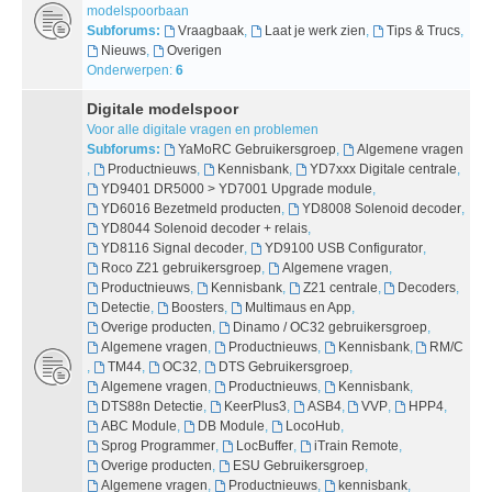
modelspoorbaan
Subforums:
Vraagbaak
,
Laat je werk zien
,
Tips & Trucs
,
Nieuws
,
Overigen
Onderwerpen:
6
Digitale modelspoor
Voor alle digitale vragen en problemen
Subforums:
YaMoRC Gebruikersgroep
,
Algemene vragen
,
Productnieuws
,
Kennisbank
,
YD7xxx Digitale centrale
,
YD9401 DR5000 > YD7001 Upgrade module
,
YD6016 Bezetmeld producten
,
YD8008 Solenoid decoder
,
YD8044 Solenoid decoder + relais
,
YD8116 Signal decoder
,
YD9100 USB Configurator
,
Roco Z21 gebruikersgroep
,
Algemene vragen
,
Productnieuws
,
Kennisbank
,
Z21 centrale
,
Decoders
,
Detectie
,
Boosters
,
Multimaus en App
,
Overige producten
,
Dinamo / OC32 gebruikersgroep
,
Algemene vragen
,
Productnieuws
,
Kennisbank
,
RM/C
,
TM44
,
OC32
,
DTS Gebruikersgroep
,
Algemene vragen
,
Productnieuws
,
Kennisbank
,
DTS88n Detectie
,
KeerPlus3
,
ASB4
,
VVP
,
HPP4
,
ABC Module
,
DB Module
,
LocoHub
,
Sprog Programmer
,
LocBuffer
,
iTrain Remote
,
Overige producten
,
ESU Gebruikersgroep
,
Algemene vragen
,
Productnieuws
,
kennisbank
,