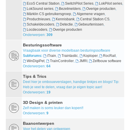
EcoS Central Station
,
SwitchPilot Series
,
LokPilot series
,
LokSound series
,
Bezetmelders
,
Overige producten
,
Märklin CS gebruikersgroep
,
Algemene vragen
,
Productnieuws
,
Kennisbank
,
Central Station CS
,
Schakeldecoders
,
Detectie
,
Gebeurtenissen
,
Locdecoders
,
Overige producten
Onderwerpen:
309
Besturingssoftware
Vraagbaak voor diverse modelbaan besturingssoftware
Subforums:
iTrain
,
Traintastic
,
Koploper
,
RocRail
,
WinDigiPet
,
TrainController
,
JMRI
,
Zelfbouw software
Onderwerpen:
64
Tips & Trics
Deel hier je ombouwverslagen, handige linkjes en blogs! Tip:
Heb je veel te delen, vraag dan je eigen topic aan!
Onderwerpen:
19
3D Design & printen
Zelf maken is soms leuker dan kopen!!
Onderwerpen:
9
Baanontwerpen
Voor het delen van ontwerpen