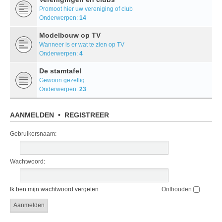
Promoot hier uw vereniging of club
Onderwerpen:
14
Modelbouw op TV
Wanneer is er wat te zien op TV
Onderwerpen:
4
De stamtafel
Gewoon gezellig
Onderwerpen:
23
AANMELDEN
•
REGISTREER
Gebruikersnaam:
Wachtwoord:
Ik ben mijn wachtwoord vergeten
Onthouden