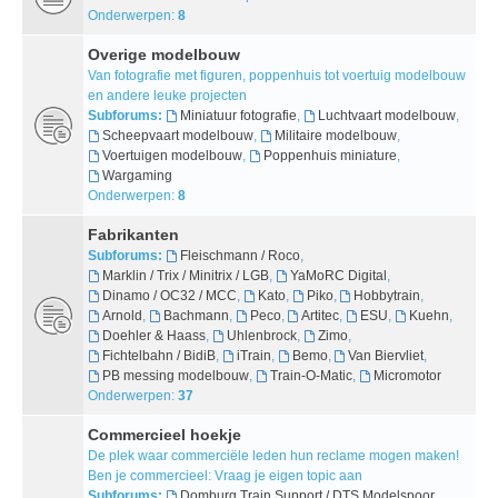
Onderwerpen:
8
Overige modelbouw
Van fotografie met figuren, poppenhuis tot voertuig modelbouw
en andere leuke projecten
Subforums:
Miniatuur fotografie
,
Luchtvaart modelbouw
,
Scheepvaart modelbouw
,
Militaire modelbouw
,
Voertuigen modelbouw
,
Poppenhuis miniature
,
Wargaming
Onderwerpen:
8
Fabrikanten
Subforums:
Fleischmann / Roco
,
Marklin / Trix / Minitrix / LGB
,
YaMoRC Digital
,
Dinamo / OC32 / MCC
,
Kato
,
Piko
,
Hobbytrain
,
Arnold
,
Bachmann
,
Peco
,
Artitec
,
ESU
,
Kuehn
,
Doehler & Haass
,
Uhlenbrock
,
Zimo
,
Fichtelbahn / BidiB
,
iTrain
,
Bemo
,
Van Biervliet
,
PB messing modelbouw
,
Train-O-Matic
,
Micromotor
Onderwerpen:
37
Commercieel hoekje
De plek waar commerciële leden hun reclame mogen maken!
Ben je commercieel: Vraag je eigen topic aan
Subforums:
Domburg Train Support / DTS Modelspoor
,