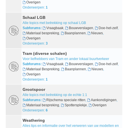
Overigen
Onderwerpen:
1
Schaal LGB
Alle topics met betrekking op schaal LGB
Subforums:
Vraagbaak
,
Bouwverslagen
,
Doe-het-zelf
,
Materiaal bespreking
,
Baanplannen
,
Nieuws
,
Overigen
Onderwerpen:
3
Tram (diverse schalen)
Voor liefhebbers van Tram en ander lokaal buurtverkeer
Subforums:
Vraagbaak
,
Bouwverslagen
,
Doe-het-zelf
,
Materiaal Bespreking
,
Baanplannen
,
Nieuws
,
Overigen
Onderwerpen:
1
Grootspoor
Alle topics met betrekking op de echte 1:1
Subforums:
Rijschema speciale ritten
,
Aankondigingen
,
Materiaal bespreking
,
Spottersplekje
,
Overigen
Onderwerpen:
6
Weathering
Alles tips en informatie over het verweren van uw modellen en