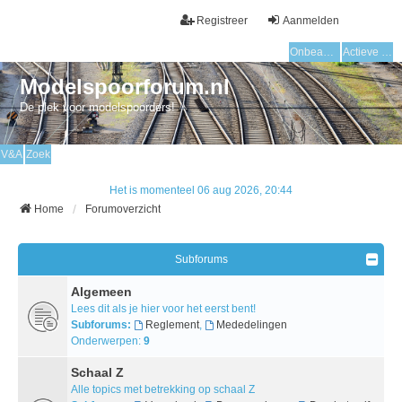
Registreer
Aanmelden
Onbeantwoorde onderwerpen
Actieve onderwerpen
Modelspoorforum.nl
De plek voor modelspoorders!
V&A
Zoek
Het is momenteel 06 aug 2026, 20:44
Home
Forumoverzicht
Subforums
Algemeen
Lees dit als je hier voor het eerst bent!
Subforums:
Reglement
,
Mededelingen
Onderwerpen:
9
Schaal Z
Alle topics met betrekking op schaal Z