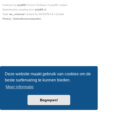
Powered by
phpBB
® Forum Software © phpBB Limited
Nederlandse vertaling door
phpBB.nl
.
Style
we_universal
created by INVENTEA & v12mike
Privacy
|
Gebruikersvoorwaarden
Deze website maakt gebruik van cookies om de
beste surfervaring te kunnen bieden.
Meer informatie
Begrepen!