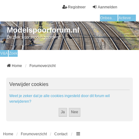
Registreer
Aanmelden
Onbeantwoorde onderwerpen
Actieve onderwerpen
Modelspoorforum.nl
De plek voor modelspoorders!
V&A
Zoek
Home
Forumoverzicht
Verwijder cookies
Weet je zeker dat je alle cookies ingesteld door dit forum wil
verwijderen?
Home
Forumoverzicht
Contact