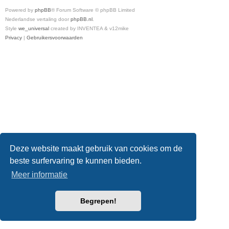
Powered by
phpBB
® Forum Software © phpBB Limited
Nederlandse vertaling door
phpBB.nl
.
Style
we_universal
created by INVENTEA & v12mike
Privacy
|
Gebruikersvoorwaarden
Deze website maakt gebruik van cookies om de
beste surfervaring te kunnen bieden.
Meer informatie
Begrepen!