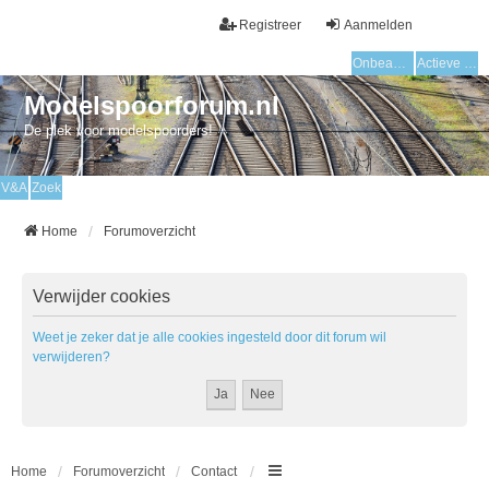
Registreer
Aanmelden
Onbeantwoorde onderwerpen
Actieve onderwerpen
Modelspoorforum.nl
De plek voor modelspoorders!
V&A
Zoek
Home
Forumoverzicht
Verwijder cookies
Weet je zeker dat je alle cookies ingesteld door dit forum wil
verwijderen?
Home
Forumoverzicht
Contact