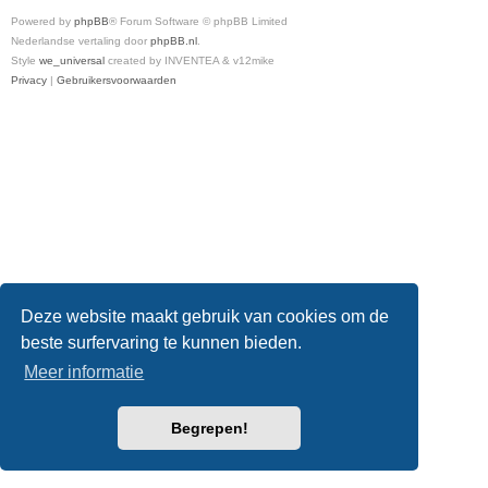
Powered by
phpBB
® Forum Software © phpBB Limited
Nederlandse vertaling door
phpBB.nl
.
Style
we_universal
created by INVENTEA & v12mike
Privacy
|
Gebruikersvoorwaarden
Deze website maakt gebruik van cookies om de
beste surfervaring te kunnen bieden.
Meer informatie
Begrepen!