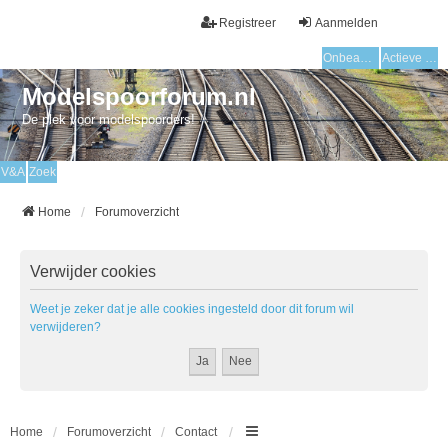
Registreer
Aanmelden
Onbeantwoorde onderwerpen
Actieve onderwerpen
Modelspoorforum.nl
De plek voor modelspoorders!
V&A
Zoek
Home
Forumoverzicht
Verwijder cookies
Weet je zeker dat je alle cookies ingesteld door dit forum wil
verwijderen?
Home
Forumoverzicht
Contact