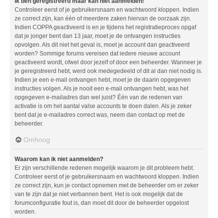
Ik ben geregistreerd maar kan niet aanmelden!
Controleer eerst of je gebruikersnaam en wachtwoord kloppen. Indien
ze correct zijn, kan één of meerdere zaken hiervan de oorzaak zijn.
Indien COPPA geactiveerd is en je tijdens het registratieproces opgaf
dat je jonger bent dan 13 jaar, moet je de ontvangen instructies
opvolgen. Als dit niet het geval is, moet je account dan geactiveerd
worden? Sommige forums vereisen dat iedere nieuwe account
geactiveerd wordt, ofwel door jezelf of door een beheerder. Wanneer je
je geregistreerd hebt, werd ook medegedeeld of dit al dan niet nodig is.
Indien je een e-mail ontvangen hebt, moet je de daarin opgegeven
instructies volgen. Als je nooit een e-mail ontvangen hebt, was het
opgegeven e-mailadres dan wel juist? Één van de redenen van
activatie is om het aantal valse accounts te doen dalen. Als je zeker
bent dat je e-mailadres correct was, neem dan contact op met de
beheerder.
Omhoog
Waarom kan ik niet aanmelden?
Er zijn verschillende redenen mogelijk waarom je dit probleem hebt.
Controleer eerst of je gebruikersnaam en wachtwoord kloppen. Indien
ze correct zijn, kun je contact opnemen met de beheerder om er zeker
van te zijn dat je niet verbannen bent. Het is ook mogelijk dat de
forumconfiguratie fout is, dan moet dit door de beheerder opgelost
worden.