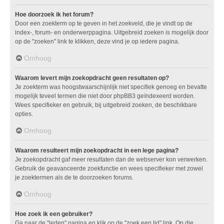
Hoe doorzoek ik het forum?
Door een zoekterm op te geven in het zoekveld, die je vindt op de
index-, forum- en onderwerppagina. Uitgebreid zoeken is mogelijk door
op de "zoeken" link te klikken, deze vind je op iedere pagina.
Omhoog
Waarom levert mijn zoekopdracht geen resultaten op?
Je zoekterm was hoogstwaarschijnlijk niet specifiek genoeg en bevatte
mogelijk teveel termen die niet door phpBB3 geïndexeerd worden.
Wees specifieker en gebruik, bij uitgebreid zoeken, de beschikbare
opties.
Omhoog
Waarom resulteert mijn zoekopdracht in een lege pagina?
Je zoekopdracht gaf meer resultaten dan de webserver kon verwerken.
Gebruik de geavanceerde zoekfunctie en wees specifieker met zowel
je zoektermen als de te doorzoeken forums.
Omhoog
Hoe zoek ik een gebruiker?
Ga naar de "leden" pagina en klik op de "zoek een lid" link. Op die