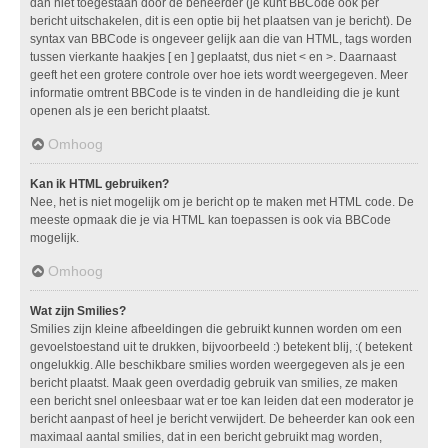
dan niet toegestaan door de beheerder (je kunt BBCode ook per
bericht uitschakelen, dit is een optie bij het plaatsen van je bericht). De
syntax van BBCode is ongeveer gelijk aan die van HTML, tags worden
tussen vierkante haakjes [ en ] geplaatst, dus niet < en >. Daarnaast
geeft het een grotere controle over hoe iets wordt weergegeven. Meer
informatie omtrent BBCode is te vinden in de handleiding die je kunt
openen als je een bericht plaatst.
Omhoog
Kan ik HTML gebruiken?
Nee, het is niet mogelijk om je bericht op te maken met HTML code. De
meeste opmaak die je via HTML kan toepassen is ook via BBCode
mogelijk.
Omhoog
Wat zijn Smilies?
Smilies zijn kleine afbeeldingen die gebruikt kunnen worden om een
gevoelstoestand uit te drukken, bijvoorbeeld :) betekent blij, :( betekent
ongelukkig. Alle beschikbare smilies worden weergegeven als je een
bericht plaatst. Maak geen overdadig gebruik van smilies, ze maken
een bericht snel onleesbaar wat er toe kan leiden dat een moderator je
bericht aanpast of heel je bericht verwijdert. De beheerder kan ook een
maximaal aantal smilies, dat in een bericht gebruikt mag worden,