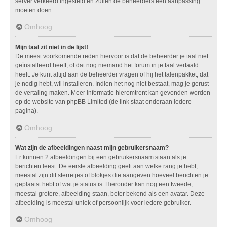
server verkeerd ingesteld en zullen de beheerders een aanpassing
moeten doen.
Omhoog
Mijn taal zit niet in de lijst!
De meest voorkomende reden hiervoor is dat de beheerder je taal niet
geïnstalleerd heeft, of dat nog niemand het forum in je taal vertaald
heeft. Je kunt altijd aan de beheerder vragen of hij het talenpakket, dat
je nodig hebt, wil installeren. Indien het nog niet bestaat, mag je gerust
de vertaling maken. Meer informatie hieromtrent kan gevonden worden
op de website van phpBB Limited (de link staat onderaan iedere
pagina).
Omhoog
Wat zijn de afbeeldingen naast mijn gebruikersnaam?
Er kunnen 2 afbeeldingen bij een gebruikersnaam staan als je
berichten leest. De eerste afbeelding geeft aan welke rang je hebt,
meestal zijn dit sterretjes of blokjes die aangeven hoeveel berichten je
geplaatst hebt of wat je status is. Hieronder kan nog een tweede,
meestal grotere, afbeelding staan, beter bekend als een avatar. Deze
afbeelding is meestal uniek of persoonlijk voor iedere gebruiker.
Omhoog