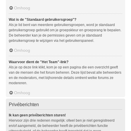
Omhoog
Wat is de "Standaard gebruikersgroep"?
Als je lid bent van meerdere gebruikersgroepen, word je standaard
gebruikersgroep gebruikt om je groepskleur en groepsrang te bepalen.
De beheerder kan je de permissies geven om je standaard
gebruikersgroep te wijzigen via het gebruikerspaneel.
Omhoog
Waarvoor dient de "Het Team"-link?
Als je op deze link klikt, kom je op een pagina die een overzicht geeft
van de mensen die het forum beheren. Deze lijst bevat alle beheerders
en de moderators, met bijhorende details omtrent welke forums ze
modereren.
Omhoog
Privéberichten
Ik kan geen privéberichten sturen!
Hiervoor zijn drie redenen mogelijk: ofwel ben je niet geregistreerd
en/of aangemeld, de beheerder heeft de privéberichten functie
uitgeschakeld, of de beheerder heeft ingesteld dat je geen