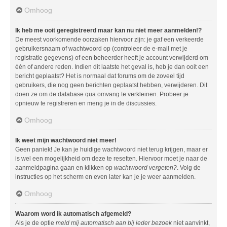
Omhoog
Ik heb me ooit geregistreerd maar kan nu niet meer aanmelden!?
De meest voorkomende oorzaken hiervoor zijn: je gaf een verkeerde
gebruikersnaam of wachtwoord op (controleer de e-mail met je
registratie gegevens) of een beheerder heeft je account verwijderd om
één of andere reden. Indien dit laatste het geval is, heb je dan ooit een
bericht geplaatst? Het is normaal dat forums om de zoveel tijd
gebruikers, die nog geen berichten geplaatst hebben, verwijderen. Dit
doen ze om de database qua omvang te verkleinen. Probeer je
opnieuw te registreren en meng je in de discussies.
Omhoog
Ik weet mijn wachtwoord niet meer!
Geen paniek! Je kan je huidige wachtwoord niet terug krijgen, maar er
is wel een mogelijkheid om deze te resetten. Hiervoor moet je naar de
aanmeldpagina gaan en klikken op
wachtwoord vergeten?
. Volg de
instructies op het scherm en even later kan je je weer aanmelden.
Omhoog
Waarom word ik automatisch afgemeld?
Als je de optie
meld mij automatisch aan bij ieder bezoek
niet aanvinkt,