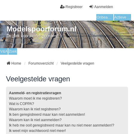
Registreer
Aanmelden
Onbeantwoorde onderwerpen
Actieve onderwerpen
Modelspoorforum.nl
De plek voor modelspoorders!
V&A
Zoek
Home
Forumoverzicht
Veelgestelde vragen
Veelgestelde vragen
Aanmeld- en registratievragen
Waarom moet ik me registreren?
Wat is COPPA?
Waarom kan ik niet registreren?
Ik ben geregistreerd maar kan niet aanmelden!
Waarom kan ik niet aanmelden?
Ik heb me ooit geregistreerd maar kan nu niet meer aanmelden!?
Ik weet mijn wachtwoord niet meer!