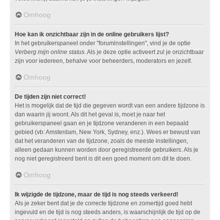
Omhoog
Hoe kan ik onzichtbaar zijn in de online gebruikers lijst?
In het gebruikerspaneel onder "foruminstellingen", vind je de optie
Verberg mijn online status
. Als je deze optie activeert zul je onzichtbaar
zijn voor iedereen, behalve voor beheerders, moderators en jezelf.
Omhoog
De tijden zijn niet correct!
Het is mogelijk dat de tijd die gegeven wordt van een andere tijdzone is
dan waarin jij woont. Als dit het geval is, moet je naar het
gebruikerspaneel gaan en je tijdzone veranderen in een bepaald
gebied (vb: Amsterdam, New York, Sydney, enz.). Wees er bewust van
dat het veranderen van de tijdzone, zoals de meeste instellingen,
alleen gedaan kunnen worden door geregistreerde gebruikers. Als je
nog niet geregistreerd bent is dit een goed moment om dit te doen.
Omhoog
Ik wijzigde de tijdzone, maar de tijd is nog steeds verkeerd!
Als je zeker bent dat je de correcte tijdzone en zomertijd goed hebt
ingevuld en de tijd is nog steeds anders, is waarschijnlijk de tijd op de