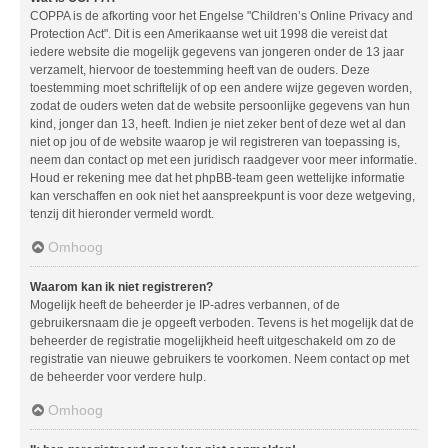
COPPA is de afkorting voor het Engelse "Children’s Online Privacy and
Protection Act". Dit is een Amerikaanse wet uit 1998 die vereist dat
iedere website die mogelijk gegevens van jongeren onder de 13 jaar
verzamelt, hiervoor de toestemming heeft van de ouders. Deze
toestemming moet schriftelijk of op een andere wijze gegeven worden,
zodat de ouders weten dat de website persoonlijke gegevens van hun
kind, jonger dan 13, heeft. Indien je niet zeker bent of deze wet al dan
niet op jou of de website waarop je wil registreren van toepassing is,
neem dan contact op met een juridisch raadgever voor meer informatie.
Houd er rekening mee dat het phpBB-team geen wettelijke informatie
kan verschaffen en ook niet het aanspreekpunt is voor deze wetgeving,
tenzij dit hieronder vermeld wordt.
Omhoog
Waarom kan ik niet registreren?
Mogelijk heeft de beheerder je IP-adres verbannen, of de
gebruikersnaam die je opgeeft verboden. Tevens is het mogelijk dat de
beheerder de registratie mogelijkheid heeft uitgeschakeld om zo de
registratie van nieuwe gebruikers te voorkomen. Neem contact op met
de beheerder voor verdere hulp.
Omhoog