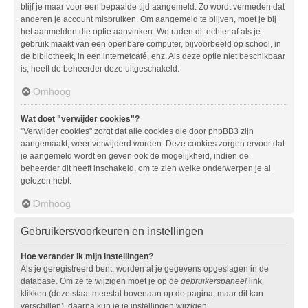
blijf je maar voor een bepaalde tijd aangemeld. Zo wordt vermeden dat
anderen je account misbruiken. Om aangemeld te blijven, moet je bij
het aanmelden die optie aanvinken. We raden dit echter af als je
gebruik maakt van een openbare computer, bijvoorbeeld op school, in
de bibliotheek, in een internetcafé, enz. Als deze optie niet beschikbaar
is, heeft de beheerder deze uitgeschakeld.
Omhoog
Wat doet "verwijder cookies"?
"Verwijder cookies" zorgt dat alle cookies die door phpBB3 zijn
aangemaakt, weer verwijderd worden. Deze cookies zorgen ervoor dat
je aangemeld wordt en geven ook de mogelijkheid, indien de
beheerder dit heeft inschakeld, om te zien welke onderwerpen je al
gelezen hebt.
Omhoog
Gebruikersvoorkeuren en instellingen
Hoe verander ik mijn instellingen?
Als je geregistreerd bent, worden al je gegevens opgeslagen in de
database. Om ze te wijzigen moet je op de
gebruikerspaneel
link
klikken (deze staat meestal bovenaan op de pagina, maar dit kan
verschillen), daarna kun je je instellingen wijzigen.