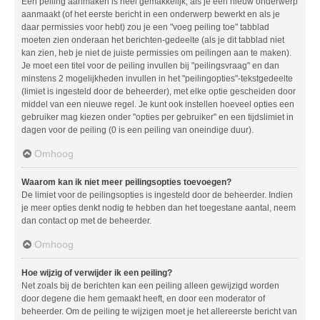
Een peiling aanmaken is heel gemakkelijk, als je een nieuw onderwerp
aanmaakt (of het eerste bericht in een onderwerp bewerkt en als je
daar permissies voor hebt) zou je een "voeg peiling toe" tabblad
moeten zien onderaan het berichten-gedeelte (als je dit tabblad niet
kan zien, heb je niet de juiste permissies om peilingen aan te maken).
Je moet een titel voor de peiling invullen bij "peilingsvraag" en dan
minstens 2 mogelijkheden invullen in het "peilingopties"-tekstgedeelte
(limiet is ingesteld door de beheerder), met elke optie gescheiden door
middel van een nieuwe regel. Je kunt ook instellen hoeveel opties een
gebruiker mag kiezen onder "opties per gebruiker" en een tijdslimiet in
dagen voor de peiling (0 is een peiling van oneindige duur).
Omhoog
Waarom kan ik niet meer peilingsopties toevoegen?
De limiet voor de peilingsopties is ingesteld door de beheerder. Indien
je meer opties denkt nodig te hebben dan het toegestane aantal, neem
dan contact op met de beheerder.
Omhoog
Hoe wijzig of verwijder ik een peiling?
Net zoals bij de berichten kan een peiling alleen gewijzigd worden
door degene die hem gemaakt heeft, en door een moderator of
beheerder. Om de peiling te wijzigen moet je het allereerste bericht van