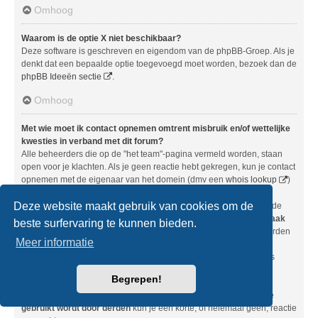
Omhoog
Waarom is de optie X niet beschikbaar?
Deze software is geschreven en eigendom van de phpBB-Groep. Als je
denkt dat een bepaalde optie toegevoegd moet worden, bezoek dan de
phpBB Ideeën sectie
.
Omhoog
Met wie moet ik contact opnemen omtrent misbruik en/of wettelijke
kwesties in verband met dit forum?
Alle beheerders die op de "het team"-pagina vermeld worden, staan
open voor je klachten. Als je geen reactie hebt gekregen, kun je contact
opnemen met de eigenaar van het domein (dmv een
whois lookup
)
of, als dit forum op een gratis host staat (bijvoorbeeld xsbb.nl,
Deze website maakt gebruik van cookies om de
nl.forums.cc, dotbb.be, enz.), het beheer of misbruik-afdeling van de
gratis host. Wees je er bewust van dat phpBB Limited
geen inspraak
beste surfervaring te kunnen bieden.
heeft en dus in geen enkel geval aansprakelijk gehouden kan worden
Meer informatie
over hoe, waar en door wie dit forum gebruikt wordt. Neem
geen
contact op met phpBB Limited met vragen over wettelijke kwesties
(zoals aanspreekbaarheid, ongepaste commentaar, enz.) die
niet
Begrepen!
direct verband
houden met de phpBB.com-website of de phpBB-
software. Als je phpBB Limited toch e-mailt over deze software die
gebruikt wordt door derden
kun je een korte, of helemaal geen, reactie