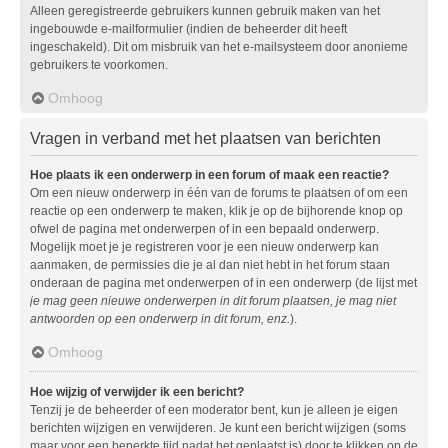
Alleen geregistreerde gebruikers kunnen gebruik maken van het
ingebouwde e-mailformulier (indien de beheerder dit heeft
ingeschakeld). Dit om misbruik van het e-mailsysteem door anonieme
gebruikers te voorkomen.
Omhoog
Vragen in verband met het plaatsen van berichten
Hoe plaats ik een onderwerp in een forum of maak een reactie?
Om een nieuw onderwerp in één van de forums te plaatsen of om een
reactie op een onderwerp te maken, klik je op de bijhorende knop op
ofwel de pagina met onderwerpen of in een bepaald onderwerp.
Mogelijk moet je je registreren voor je een nieuw onderwerp kan
aanmaken, de permissies die je al dan niet hebt in het forum staan
onderaan de pagina met onderwerpen of in een onderwerp (de lijst met
je mag geen nieuwe onderwerpen in dit forum plaatsen, je mag niet
antwoorden op een onderwerp in dit forum, enz.
).
Omhoog
Hoe wijzig of verwijder ik een bericht?
Tenzij je de beheerder of een moderator bent, kun je alleen je eigen
berichten wijzigen en verwijderen. Je kunt een bericht wijzigen (soms
maar voor een beperkte tijd nadat het geplaatst is) door te klikken op de