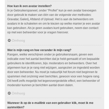
Hoe kan ik een avatar instellen?
In je Gebruikerspaneel, onder “Profiel” kun je een avatar toevoegen
door gebruik te maken van één van de volgende vier methodes:
Gravatar, Galerij, Afstand of Upload. Het is aan de beheerders om
avatars in te schakelen en om te kiezen op welke manier je een avatar
kan gebruiken. Als je geen avatars kunt gebruiken, neem dan contact
op met een beheerder voor je vragen hierover.
Omhoog
Wat is mijn rang en hoe verander ik mijn rang?
Rangen, welke verschijnen onder je gebruikersnaam, geven een
indicatie over het aantal berchten dat je hebt gemaakt of om bepaalde
gebruikers te identificeren, bijv. moderators en beheerders. Over het
algemeen kun je je rang niet wijzigen, aangezien ze ingesteld worden
door een beheerder. Nu moet je natuurlijk het forum niet beginnen te
spammen met onzinnig veel berichten, gewoon voor een hogere rang.
Dit heeft zelfs mogelijk het tegenovergestelde effect, een beheerder of
moderator kunnen je berichten aantal doen dalen.
Omhoog
Wanneer ik op de e-maillink van een gebruiker klik, moet ik me
aanmelden?