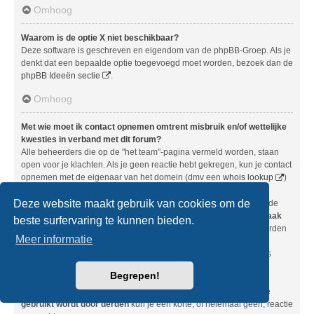
Omhoog
Waarom is de optie X niet beschikbaar?
Deze software is geschreven en eigendom van de phpBB-Groep. Als je
denkt dat een bepaalde optie toegevoegd moet worden, bezoek dan de
phpBB Ideeën sectie
.
Omhoog
Met wie moet ik contact opnemen omtrent misbruik en/of wettelijke
kwesties in verband met dit forum?
Alle beheerders die op de "het team"-pagina vermeld worden, staan
open voor je klachten. Als je geen reactie hebt gekregen, kun je contact
opnemen met de eigenaar van het domein (dmv een
whois lookup
)
of, als dit forum op een gratis host staat (bijvoorbeeld xsbb.nl,
Deze website maakt gebruik van cookies om de
nl.forums.cc, dotbb.be, enz.), het beheer of misbruik-afdeling van de
gratis host. Wees je er bewust van dat phpBB Limited
geen inspraak
beste surfervaring te kunnen bieden.
heeft en dus in geen enkel geval aansprakelijk gehouden kan worden
Meer informatie
over hoe, waar en door wie dit forum gebruikt wordt. Neem
geen
contact op met phpBB Limited met vragen over wettelijke kwesties
(zoals aanspreekbaarheid, ongepaste commentaar, enz.) die
niet
Begrepen!
direct verband
houden met de phpBB.com-website of de phpBB-
software. Als je phpBB Limited toch e-mailt over deze software die
gebruikt wordt door derden
kun je een korte, of helemaal geen, reactie