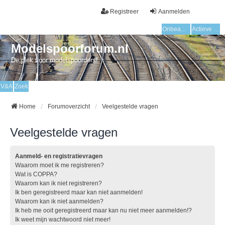
Registreer
Aanmelden
Onbeantwoorde onderwerpen
Actieve onderwerpen
Modelspoorforum.nl
De plek voor modelspoorders!
V&A
Zoek
Home
Forumoverzicht
Veelgestelde vragen
Veelgestelde vragen
Aanmeld- en registratievragen
Waarom moet ik me registreren?
Wat is COPPA?
Waarom kan ik niet registreren?
Ik ben geregistreerd maar kan niet aanmelden!
Waarom kan ik niet aanmelden?
Ik heb me ooit geregistreerd maar kan nu niet meer aanmelden!?
Ik weet mijn wachtwoord niet meer!