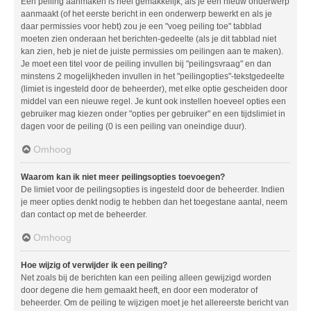
Een peiling aanmaken is heel gemakkelijk, als je een nieuw onderwerp
aanmaakt (of het eerste bericht in een onderwerp bewerkt en als je
daar permissies voor hebt) zou je een "voeg peiling toe" tabblad
moeten zien onderaan het berichten-gedeelte (als je dit tabblad niet
kan zien, heb je niet de juiste permissies om peilingen aan te maken).
Je moet een titel voor de peiling invullen bij "peilingsvraag" en dan
minstens 2 mogelijkheden invullen in het "peilingopties"-tekstgedeelte
(limiet is ingesteld door de beheerder), met elke optie gescheiden door
middel van een nieuwe regel. Je kunt ook instellen hoeveel opties een
gebruiker mag kiezen onder "opties per gebruiker" en een tijdslimiet in
dagen voor de peiling (0 is een peiling van oneindige duur).
Omhoog
Waarom kan ik niet meer peilingsopties toevoegen?
De limiet voor de peilingsopties is ingesteld door de beheerder. Indien
je meer opties denkt nodig te hebben dan het toegestane aantal, neem
dan contact op met de beheerder.
Omhoog
Hoe wijzig of verwijder ik een peiling?
Net zoals bij de berichten kan een peiling alleen gewijzigd worden
door degene die hem gemaakt heeft, en door een moderator of
beheerder. Om de peiling te wijzigen moet je het allereerste bericht van