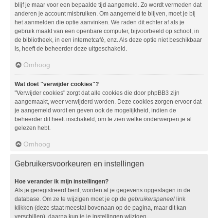
blijf je maar voor een bepaalde tijd aangemeld. Zo wordt vermeden dat
anderen je account misbruiken. Om aangemeld te blijven, moet je bij
het aanmelden die optie aanvinken. We raden dit echter af als je
gebruik maakt van een openbare computer, bijvoorbeeld op school, in
de bibliotheek, in een internetcafé, enz. Als deze optie niet beschikbaar
is, heeft de beheerder deze uitgeschakeld.
Omhoog
Wat doet "verwijder cookies"?
"Verwijder cookies" zorgt dat alle cookies die door phpBB3 zijn
aangemaakt, weer verwijderd worden. Deze cookies zorgen ervoor dat
je aangemeld wordt en geven ook de mogelijkheid, indien de
beheerder dit heeft inschakeld, om te zien welke onderwerpen je al
gelezen hebt.
Omhoog
Gebruikersvoorkeuren en instellingen
Hoe verander ik mijn instellingen?
Als je geregistreerd bent, worden al je gegevens opgeslagen in de
database. Om ze te wijzigen moet je op de
gebruikerspaneel
link
klikken (deze staat meestal bovenaan op de pagina, maar dit kan
verschillen), daarna kun je je instellingen wijzigen.