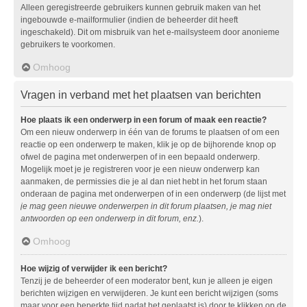
Alleen geregistreerde gebruikers kunnen gebruik maken van het
ingebouwde e-mailformulier (indien de beheerder dit heeft
ingeschakeld). Dit om misbruik van het e-mailsysteem door anonieme
gebruikers te voorkomen.
Omhoog
Vragen in verband met het plaatsen van berichten
Hoe plaats ik een onderwerp in een forum of maak een reactie?
Om een nieuw onderwerp in één van de forums te plaatsen of om een
reactie op een onderwerp te maken, klik je op de bijhorende knop op
ofwel de pagina met onderwerpen of in een bepaald onderwerp.
Mogelijk moet je je registreren voor je een nieuw onderwerp kan
aanmaken, de permissies die je al dan niet hebt in het forum staan
onderaan de pagina met onderwerpen of in een onderwerp (de lijst met
je mag geen nieuwe onderwerpen in dit forum plaatsen, je mag niet
antwoorden op een onderwerp in dit forum, enz.
).
Omhoog
Hoe wijzig of verwijder ik een bericht?
Tenzij je de beheerder of een moderator bent, kun je alleen je eigen
berichten wijzigen en verwijderen. Je kunt een bericht wijzigen (soms
maar voor een beperkte tijd nadat het geplaatst is) door te klikken op de