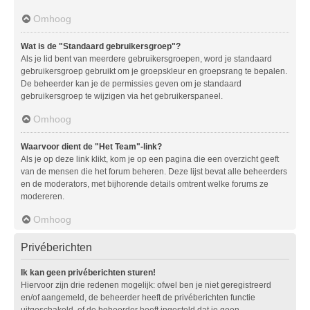
Omhoog
Wat is de "Standaard gebruikersgroep"?
Als je lid bent van meerdere gebruikersgroepen, word je standaard
gebruikersgroep gebruikt om je groepskleur en groepsrang te bepalen.
De beheerder kan je de permissies geven om je standaard
gebruikersgroep te wijzigen via het gebruikerspaneel.
Omhoog
Waarvoor dient de "Het Team"-link?
Als je op deze link klikt, kom je op een pagina die een overzicht geeft
van de mensen die het forum beheren. Deze lijst bevat alle beheerders
en de moderators, met bijhorende details omtrent welke forums ze
modereren.
Omhoog
Privéberichten
Ik kan geen privéberichten sturen!
Hiervoor zijn drie redenen mogelijk: ofwel ben je niet geregistreerd
en/of aangemeld, de beheerder heeft de privéberichten functie
uitgeschakeld, of de beheerder heeft ingesteld dat je geen