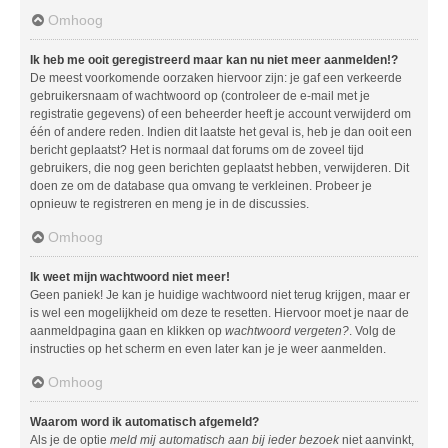
Omhoog
Ik heb me ooit geregistreerd maar kan nu niet meer aanmelden!?
De meest voorkomende oorzaken hiervoor zijn: je gaf een verkeerde
gebruikersnaam of wachtwoord op (controleer de e-mail met je
registratie gegevens) of een beheerder heeft je account verwijderd om
één of andere reden. Indien dit laatste het geval is, heb je dan ooit een
bericht geplaatst? Het is normaal dat forums om de zoveel tijd
gebruikers, die nog geen berichten geplaatst hebben, verwijderen. Dit
doen ze om de database qua omvang te verkleinen. Probeer je
opnieuw te registreren en meng je in de discussies.
Omhoog
Ik weet mijn wachtwoord niet meer!
Geen paniek! Je kan je huidige wachtwoord niet terug krijgen, maar er
is wel een mogelijkheid om deze te resetten. Hiervoor moet je naar de
aanmeldpagina gaan en klikken op
wachtwoord vergeten?
. Volg de
instructies op het scherm en even later kan je je weer aanmelden.
Omhoog
Waarom word ik automatisch afgemeld?
Als je de optie
meld mij automatisch aan bij ieder bezoek
niet aanvinkt,