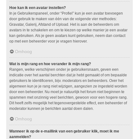
Hoe kan ik een avatar instellen?
In je Gebruikerspaneel, onder “Profiel” kun je een avatar toevoegen
door gebruik te maken van één van de volgende vier methodes:
Gravatar, Galerij, Afstand of Upload. Het is aan de beheerders om
avatars in te schakelen en om te kiezen op welke manier je een avatar
kan gebruiken. Als je geen avatars kunt gebruiken, neem dan contact
op met een beheerder voor je vragen hierover.
Omhoog
Wat is mijn rang en hoe verander ik mijn rang?
Rangen, welke verschijnen onder je gebruikersnaam, geven een
indicatie over het aantal berchten dat je hebt gemaakt of om bepaalde
gebruikers te identificeren, bijv. moderators en beheerders. Over het
algemeen kun je je rang niet wijzigen, aangezien ze ingesteld worden
door een beheerder. Nu moet je natuurlijk het forum niet beginnen te
spammen met onzinnig veel berichten, gewoon voor een hogere rang.
Dit heeft zelfs mogelijk het tegenovergestelde effect, een beheerder of
moderator kunnen je berichten aantal doen dalen.
Omhoog
Wanneer ik op de e-maillink van een gebruiker klik, moet ik me
aanmelden?