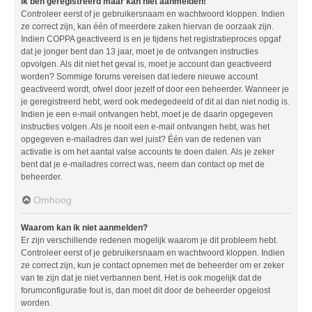
Ik ben geregistreerd maar kan niet aanmelden!
Controleer eerst of je gebruikersnaam en wachtwoord kloppen. Indien
ze correct zijn, kan één of meerdere zaken hiervan de oorzaak zijn.
Indien COPPA geactiveerd is en je tijdens het registratieproces opgaf
dat je jonger bent dan 13 jaar, moet je de ontvangen instructies
opvolgen. Als dit niet het geval is, moet je account dan geactiveerd
worden? Sommige forums vereisen dat iedere nieuwe account
geactiveerd wordt, ofwel door jezelf of door een beheerder. Wanneer je
je geregistreerd hebt, werd ook medegedeeld of dit al dan niet nodig is.
Indien je een e-mail ontvangen hebt, moet je de daarin opgegeven
instructies volgen. Als je nooit een e-mail ontvangen hebt, was het
opgegeven e-mailadres dan wel juist? Één van de redenen van
activatie is om het aantal valse accounts te doen dalen. Als je zeker
bent dat je e-mailadres correct was, neem dan contact op met de
beheerder.
Omhoog
Waarom kan ik niet aanmelden?
Er zijn verschillende redenen mogelijk waarom je dit probleem hebt.
Controleer eerst of je gebruikersnaam en wachtwoord kloppen. Indien
ze correct zijn, kun je contact opnemen met de beheerder om er zeker
van te zijn dat je niet verbannen bent. Het is ook mogelijk dat de
forumconfiguratie fout is, dan moet dit door de beheerder opgelost
worden.