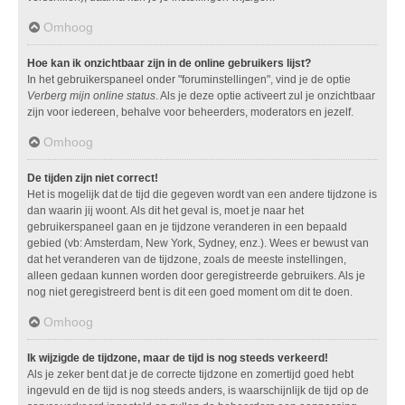
Omhoog
Hoe kan ik onzichtbaar zijn in de online gebruikers lijst?
In het gebruikerspaneel onder "foruminstellingen", vind je de optie
Verberg mijn online status
. Als je deze optie activeert zul je onzichtbaar
zijn voor iedereen, behalve voor beheerders, moderators en jezelf.
Omhoog
De tijden zijn niet correct!
Het is mogelijk dat de tijd die gegeven wordt van een andere tijdzone is
dan waarin jij woont. Als dit het geval is, moet je naar het
gebruikerspaneel gaan en je tijdzone veranderen in een bepaald
gebied (vb: Amsterdam, New York, Sydney, enz.). Wees er bewust van
dat het veranderen van de tijdzone, zoals de meeste instellingen,
alleen gedaan kunnen worden door geregistreerde gebruikers. Als je
nog niet geregistreerd bent is dit een goed moment om dit te doen.
Omhoog
Ik wijzigde de tijdzone, maar de tijd is nog steeds verkeerd!
Als je zeker bent dat je de correcte tijdzone en zomertijd goed hebt
ingevuld en de tijd is nog steeds anders, is waarschijnlijk de tijd op de