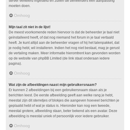
server verkeerd ingesteld en zullen de beheerders een aanpassing
moeten doen.
Omhoog
Mijn taal zit niet in de lijst!
De meest voorkomende reden hiervoor is dat de beheerder je taal niet
geïnstalleerd heeft, of dat nog niemand het forum in je taal vertaald
heeft. Je kunt altijd aan de beheerder vragen of hij het talenpakket, dat
je nodig hebt, wil installeren. Indien het nog niet bestaat, mag je gerust
de vertaling maken. Meer informatie hieromtrent kan gevonden worden
op de website van phpBB Limited (de link staat onderaan iedere
pagina).
Omhoog
Wat zijn de afbeeldingen naast mijn gebruikersnaam?
Er kunnen 2 afbeeldingen bij een gebruikersnaam staan als je
berichten leest. De eerste afbeelding geeft aan welke rang je hebt,
meestal zijn dit sterretjes of blokjes die aangeven hoeveel berichten je
geplaatst hebt of wat je status is. Hieronder kan nog een tweede,
meestal grotere, afbeelding staan, beter bekend als een avatar. Deze
afbeelding is meestal uniek of persoonlijk voor iedere gebruiker.
Omhoog