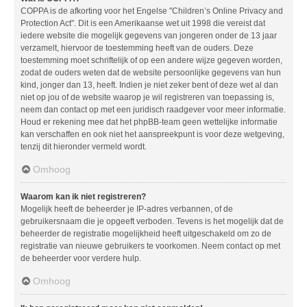
COPPA is de afkorting voor het Engelse "Children’s Online Privacy and
Protection Act". Dit is een Amerikaanse wet uit 1998 die vereist dat
iedere website die mogelijk gegevens van jongeren onder de 13 jaar
verzamelt, hiervoor de toestemming heeft van de ouders. Deze
toestemming moet schriftelijk of op een andere wijze gegeven worden,
zodat de ouders weten dat de website persoonlijke gegevens van hun
kind, jonger dan 13, heeft. Indien je niet zeker bent of deze wet al dan
niet op jou of de website waarop je wil registreren van toepassing is,
neem dan contact op met een juridisch raadgever voor meer informatie.
Houd er rekening mee dat het phpBB-team geen wettelijke informatie
kan verschaffen en ook niet het aanspreekpunt is voor deze wetgeving,
tenzij dit hieronder vermeld wordt.
Omhoog
Waarom kan ik niet registreren?
Mogelijk heeft de beheerder je IP-adres verbannen, of de
gebruikersnaam die je opgeeft verboden. Tevens is het mogelijk dat de
beheerder de registratie mogelijkheid heeft uitgeschakeld om zo de
registratie van nieuwe gebruikers te voorkomen. Neem contact op met
de beheerder voor verdere hulp.
Omhoog