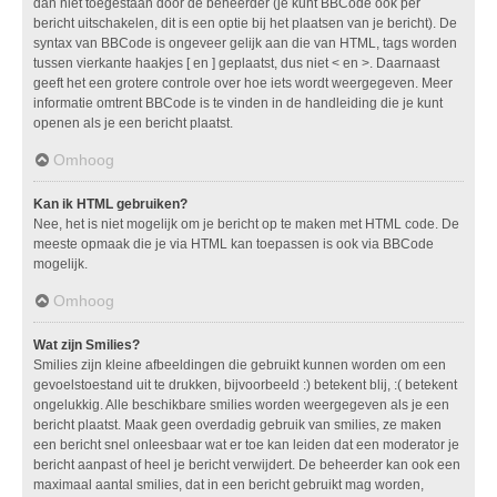
dan niet toegestaan door de beheerder (je kunt BBCode ook per
bericht uitschakelen, dit is een optie bij het plaatsen van je bericht). De
syntax van BBCode is ongeveer gelijk aan die van HTML, tags worden
tussen vierkante haakjes [ en ] geplaatst, dus niet < en >. Daarnaast
geeft het een grotere controle over hoe iets wordt weergegeven. Meer
informatie omtrent BBCode is te vinden in de handleiding die je kunt
openen als je een bericht plaatst.
Omhoog
Kan ik HTML gebruiken?
Nee, het is niet mogelijk om je bericht op te maken met HTML code. De
meeste opmaak die je via HTML kan toepassen is ook via BBCode
mogelijk.
Omhoog
Wat zijn Smilies?
Smilies zijn kleine afbeeldingen die gebruikt kunnen worden om een
gevoelstoestand uit te drukken, bijvoorbeeld :) betekent blij, :( betekent
ongelukkig. Alle beschikbare smilies worden weergegeven als je een
bericht plaatst. Maak geen overdadig gebruik van smilies, ze maken
een bericht snel onleesbaar wat er toe kan leiden dat een moderator je
bericht aanpast of heel je bericht verwijdert. De beheerder kan ook een
maximaal aantal smilies, dat in een bericht gebruikt mag worden,