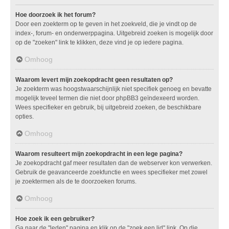
Hoe doorzoek ik het forum?
Door een zoekterm op te geven in het zoekveld, die je vindt op de
index-, forum- en onderwerppagina. Uitgebreid zoeken is mogelijk door
op de "zoeken" link te klikken, deze vind je op iedere pagina.
Omhoog
Waarom levert mijn zoekopdracht geen resultaten op?
Je zoekterm was hoogstwaarschijnlijk niet specifiek genoeg en bevatte
mogelijk teveel termen die niet door phpBB3 geïndexeerd worden.
Wees specifieker en gebruik, bij uitgebreid zoeken, de beschikbare
opties.
Omhoog
Waarom resulteert mijn zoekopdracht in een lege pagina?
Je zoekopdracht gaf meer resultaten dan de webserver kon verwerken.
Gebruik de geavanceerde zoekfunctie en wees specifieker met zowel
je zoektermen als de te doorzoeken forums.
Omhoog
Hoe zoek ik een gebruiker?
Ga naar de "leden" pagina en klik op de "zoek een lid" link. Op die